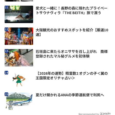
愛犬と一緒に！長野の森に隠れたプライベー
トサウナヴィラ『THE BEITH』旅で潤う
大阪観光のおすすめスポットを紹介【厳選10
選】
石垣島に来たらオニササを召し上がれ 商標
登録されたマル秘グルメを初体験
【2026年の運勢】精霊数2 オグンの子＜翼の
王国限定オリチャ占い＞
夏だけ開かれるANAの季節運航便で利尻へ
Recommended by