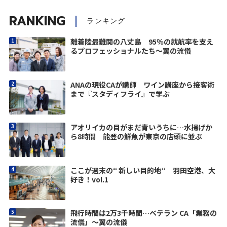
RANKING
ランキング
離着陸最難関の八丈島 95％の就航率を支え
るプロフェッショナルたち～翼の流儀
ANAの現役CAが講師 ワイン講座から接客術
まで『スタディフライ』で学ぶ
アオリイカの目がまだ青いうちに…水揚げか
ら8時間 能登の鮮魚が東京の店頭に並ぶ
ここが週末の“ 新しい目的地” 羽田空港、大
好き！vol.1
飛行時間は2万3千時間…ベテラン CA「業務の
流儀」～翼の流儀