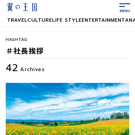
メ
イ
ン
TRAVEL
CULTURE
LIFE STYLE
ENTERTAINMENT
AN
コ
ン
テ
HASHTAG
ン
＃社長挨拶
ツ
に
42
ス
Archives
キ
ッ
プ