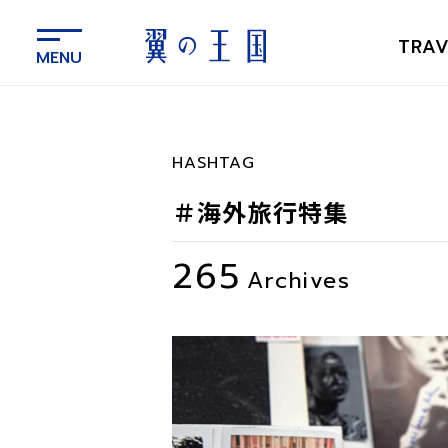
メ
イ
TRAV
ン
コ
ン
テ
ン
HASHTAG
ツ
に
＃海外旅行特集
ス
キ
265
ッ
Archives
プ