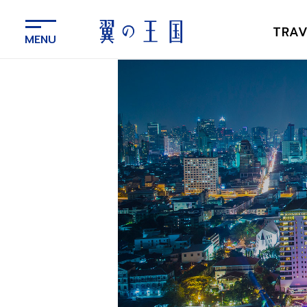
メ
イ
TRAV
ン
コ
ン
テ
ン
ツ
に
ス
キ
ッ
プ