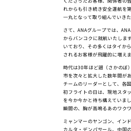
くださったお客様、関係者の
れからも引き続き安全運航を
一丸となって取り組んでいき
さて、ANAグループでは、ANA、
からバンコクに就航いたしま
いており、その多くはタイか
されるお客様が飛躍的に増え
時代は30年ほど遡（さかのぼ
市を次々と拡大した数年間が
チームのリーダーとして、各
初フライトの日は、現地スタッ
を今か今かと待ち構えていま
瞬間の、胸が高鳴るあのワク
ミャンマーのヤンゴン、イン
カルタ・デンパサール、中国