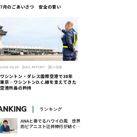
7月のごあいさつ 安全の誓い
2026.06.30
ANA REPORT
翼の流儀
ワシントン・ダレス国際空港で38年
東京―ワシントンD.C.線を支えてきた
空港所長の矜持
ANKING
ランキング
ANAと奏でるハワイの風 世界
的ピアニスト辻井伸行が紡ぐ音
楽の物語