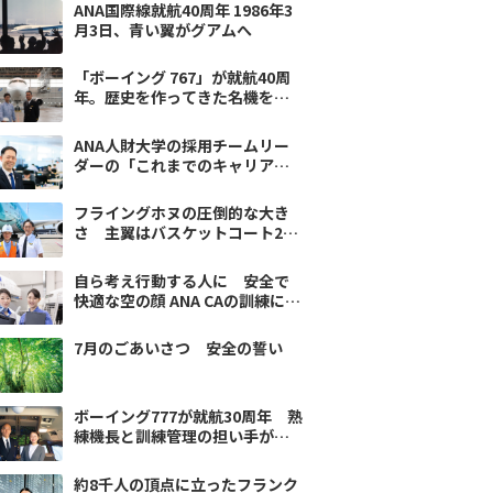
ANA国際線就航40周年 1986年3
月3日、青い翼がグアムへ
「ボーイング 767」が就航40周
年。歴史を作ってきた名機を語
り尽くす～翼の流儀
ANA人財大学の採用チームリー
ダーの「これまでのキャリア」
と「転機」
フライングホヌの圧倒的な大き
さ 主翼はバスケットコート2面
分〜翼の流儀
自ら考え行動する人に 安全で
快適な空の顔 ANA CAの訓練に迫
る〜翼の流儀
7月のごあいさつ 安全の誓い
ボーイング777が就航30周年 熟
練機長と訓練管理の担い手が語
る“B7”の魅力
約8千人の頂点に立ったフランク