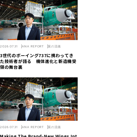
2026.07.31
ANA REPORT
翼の流儀
3世代のボーイング737に携わってき
た技術者が語る 機体進化と新造機受
領の舞台裏
2026.07.31
ANA REPORT
翼の流儀
Making The Brand-New Wings Int