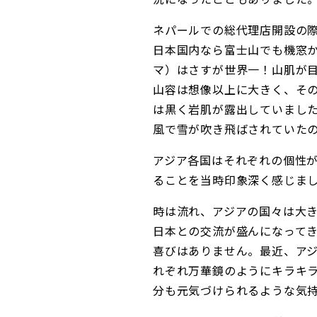
ネパールでの総代理店開設の
日本国内なら富士山でも機窓
マ）はさすが世界一！山肌が
山容は想像以上に大きく、そ
は黒く岩肌が露出していまし
風で雪が吹き飛ばされていた
アジア各国はそれぞれの個性
ることを当時印象深く感じま
時は流れ、アジアの国々は大
日本との交流が盛んになってき
喜びはありません。最近、ア
れぞれ万華鏡のようにキラキ
分も元気づけられるような気