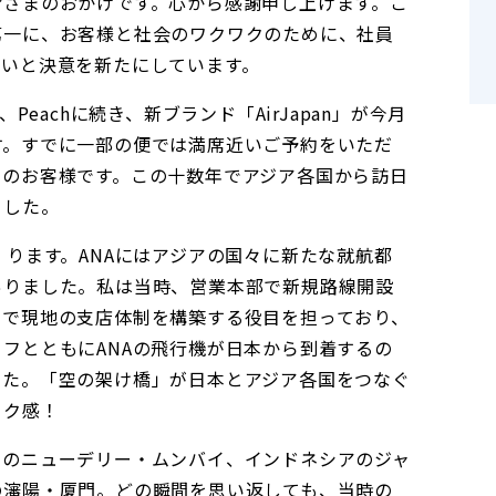
皆さまのおかげです。心から感謝申し上げます。こ
第一に、お客様と社会のワクワクのために、社員
たいと決意を新たにしています。
Peachに続き、新ブランド「AirJapan」が今月
す。すでに一部の便では満席近いご予約をいただ
らのお客様です。この十数年でアジア各国から訪日
ました。
）ります。ANAにはアジアの国々に新たな就航都
ありました。私は当時、営業本部で新規路線開設
国で現地の支店体制を構築する役目を担っており、
フとともにANAの飛行機が日本から到着するの
した。「空の架け橋」が日本とアジア各国をつなぐ
ワク感！
ドのニューデリー・ムンバイ、インドネシアのジャ
の瀋陽・厦門。どの瞬間を思い返しても、当時の