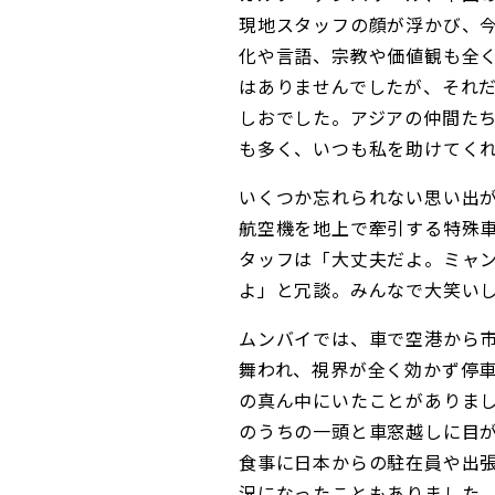
現地スタッフの顔が浮かび、
化や言語、宗教や価値観も全
はありませんでしたが、それ
しおでした。アジアの仲間た
も多く、いつも私を助けてく
いくつか忘れられない思い出
航空機を地上で牽引する特殊
タッフは「大丈夫だよ。ミャ
よ」と冗談。みんなで大笑い
ムンバイでは、車で空港から
舞われ、視界が全く効かず停
の真ん中にいたことがありま
のうちの一頭と車窓越しに目
食事に日本からの駐在員や出
況になったこともありました