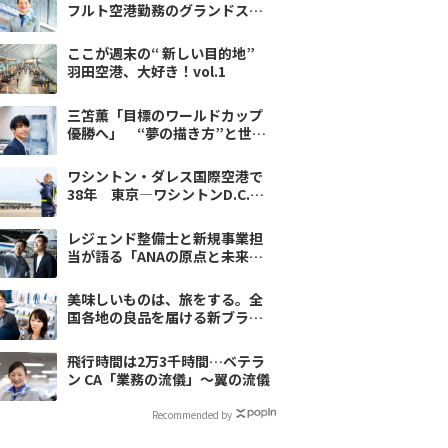
フルト空港勤務のグランドス
タッフの素顔
ここが週末の“ 新しい目的地”
羽田空港、大好き！vol.1
三笘薫「目標のワールドカップ
優勝へ」 “夢の描き方”と世界
で戦う思考法
ワシントン・ダレス国際空港で
38年 東京―ワシントンD.C.線
を支えてきた空港所長の矜持
レジェンド整備士と新規事業担
当が語る「ANAの原点と未来」
〈70周年記念対談〉
美味しいものは、旅をする。全
国各地の良品を届ける新ブラン
ド「ANA FINDS」誕生秘話
飛行時間は2万3千時間…ベテラ
ン CA「業務の流儀」～翼の流儀
Recommended by