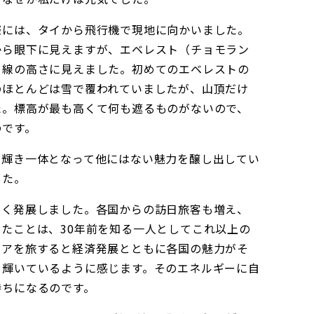
際には、タイから飛行機で現地に向かいました。
から眼下に見えますが、エベレスト（チョモラン
目線の高さに見えました。初めてのエベレストの
のほとんどは雪で覆われていましたが、山頂だけ
た。標高が最も高くて何も遮るものがないので、
のです。
が輝き一体となって他にはない魅力を醸し出してい
した。
きく発展しました。各国からの訪日旅客も増え、
たことは、30年前を知る一人としてこれ以上の
ジアを旅すると経済発展とともに各国の魅力がそ
ラ輝いているように感じます。そのエネルギーに自
持ちになるのです。