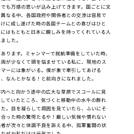
今でも万感の思いが込み上げてきます。国ごとに文
く異なる中、各国政府や関係者との交渉は容易で
だけに成し遂げた時の各国チームとの喜びはひと
ちにはもともと日本に親しみを持ってくれている人
れました。
があります。ミャンマーで就航準備をしていた時、
車両が少なくて頭を悩ませている私に、現地のス
ンマーには象がいる。僕が象で牽引してあげる
し、なんとかなる！と前向きになれました。
市内へと向かう途中の広大な草原でスコールに見
車していたところ、気づくと移動中の水牛の群れ
した。目を凝らして周囲を見ていたら、ふいにそ
が合った時の驚愕たるや！厳しい気候や慣れない
張者が次々と体調不良を訴える中、孤軍奮闘の状
。なぜか私だけは元気でした。