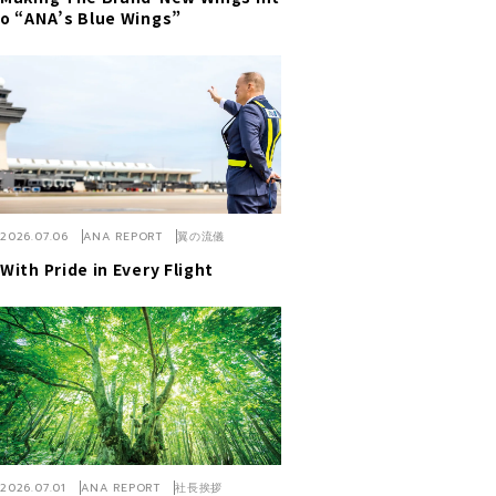
o “ANA’s Blue Wings”
2026.07.06
ANA REPORT
翼の流儀
With Pride in Every Flight
2026.07.01
ANA REPORT
社長挨拶