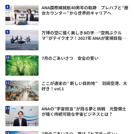
ANA国際線就航40周年の軌跡 プレハブと“屋
台カウンター”から世界的キャリアへ
万博の空に描く美しき8の字…“空飛ぶクル
マ”がテイクオフ！2027年 ANAが実現目指す
「エアタクシーサービス」
7月のごあいさつ 安全の誓い
ここが週末の“ 新しい目的地” 羽田空港、大
好き！vol.1
ANAの“宇宙担当”が語る夢と挑戦 元整備士
が描く持続可能な宇宙ビジネスとは？
7月のごあいさつ 夏は「ヒアガーデン」