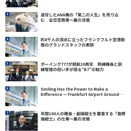
退役したANA機の「第二の人生」を売り込
む 全日空商事〜翼の流儀
約8千人の頂点に立ったフランクフルト空港勤
務のグランドスタッフの素顔
ボーイング777が就航30周年 熟練機長と訓
練管理の担い手が語る“B7”の魅力
Smiling Has the Power to Make a
Difference — Frankfurt Airport Ground
Staff
年間100人の機長・副操縦士を審査する「査察
操縦士」の仕事～翼の流儀