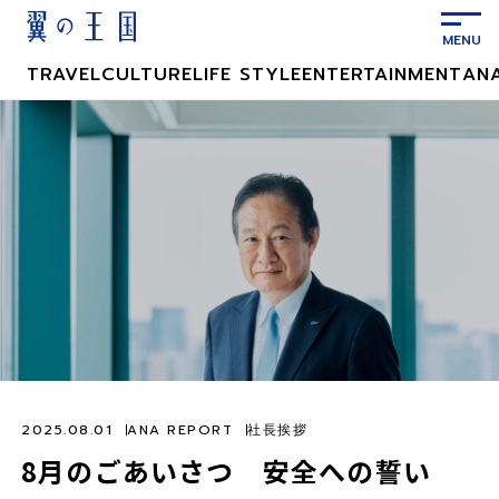
メ
イ
ン
TRAVEL
CULTURE
LIFE STYLE
ENTERTAINMENT
AN
コ
ン
テ
ン
ツ
に
ス
キ
ッ
プ
2025.08.01
ANA REPORT
社長挨拶
8月のごあいさつ 安全への誓い