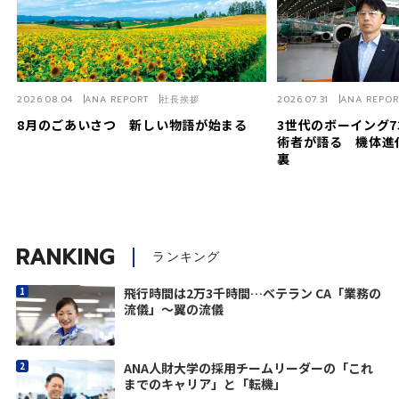
2026.08.04
ANA REPORT
社長挨拶
2026.07.31
ANA REPOR
8月のごあいさつ 新しい物語が始まる
3世代のボーイング7
術者が語る 機体進
裏
RANKING
ランキング
飛行時間は2万3千時間…ベテラン CA「業務の
流儀」～翼の流儀
ANA人財大学の採用チームリーダーの「これ
までのキャリア」と「転機」