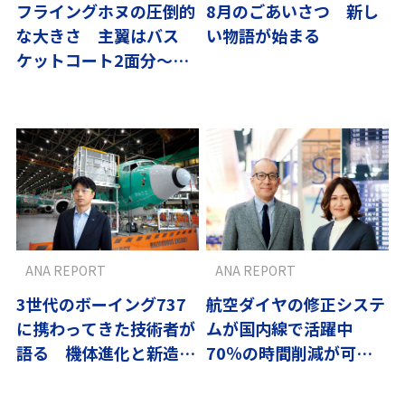
フライングホヌの圧倒的
8月のごあいさつ 新し
な大きさ 主翼はバス
い物語が始まる
ケットコート2面分〜翼
の流儀
ANA REPORT
ANA REPORT
3世代のボーイング737
航空ダイヤの修正システ
に携わってきた技術者が
ムが国内線で活躍中
語る 機体進化と新造機
70％の時間削減が可能
受領の舞台裏
に