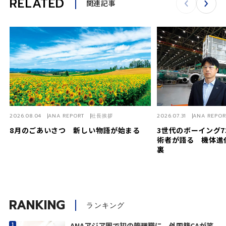
RELATED
関連記事
2026.08.04
ANA REPORT
社長挨拶
2026.07.31
ANA REPOR
8月のごあいさつ 新しい物語が始まる
3世代のボーイング7
術者が語る 機体進
裏
RANKING
ランキング
ANAアジア圏で初の管理職に 外国籍CAが笑