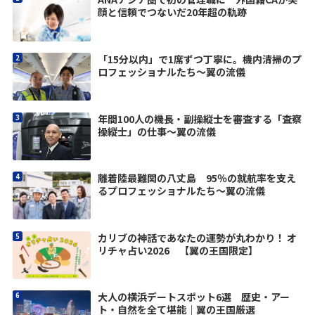
顔と信頼でつないだ20年超の軌跡
「15分以内」で1席ずつ丁寧に。機内清掃のプ
ロフェッショナルたち～翼の流儀
年間100人の機長・副操縦士を審査する「査察
操縦士」の仕事～翼の流儀
離着陸最難関の八丈島 95％の就航率を支え
るプロフェッショナルたち～翼の流儀
カリブの神話であなたの運勢が丸わかり！ オ
リチャ占い2026 【翼の王国限定】
大人の横浜デートスポット6選 歴史・アー
ト・自然を全て堪能｜翼の王国厳選