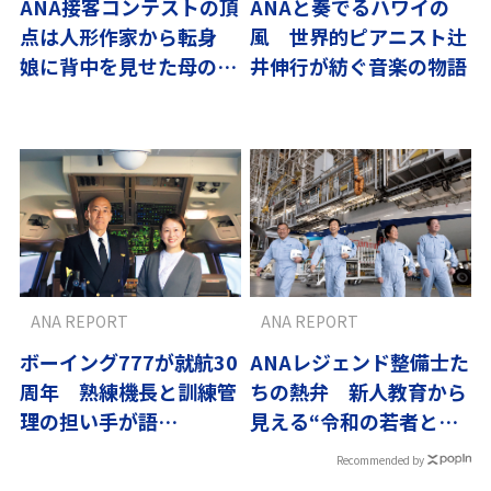
ANA接客コンテストの頂
ANAと奏でるハワイの
点は人形作家から転身
風 世界的ピアニスト辻
娘に背中を見せた母の挑
井伸行が紡ぐ音楽の物語
戦
ANA REPORT
ANA REPORT
ボーイング777が就航30
ANAレジェンド整備士た
周年 熟練機長と訓練管
ちの熱弁 新人教育から
理の担い手が語
見える“令和の若者と昭
る“B7”の魅力
和の職人”
Recommended by