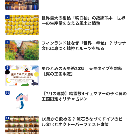
世界最大の柑橘「晩白柚」の故郷熊本 世界
一の生産量を支える風土と情熱
フィンランドはなぜ「世界一幸せ」？ サウナ
文化に息づく精神とルーツを探る
星ひとみの天星術2025 天星タイプを診断
【翼の王国限定】
【7月の運勢】精霊数4 イェマヤーの子＜翼の
王国限定オリチャ占い＞
16歳から飲める？ 流石うなづくドイツのビー
ル文化とオクトーバーフェスト事情