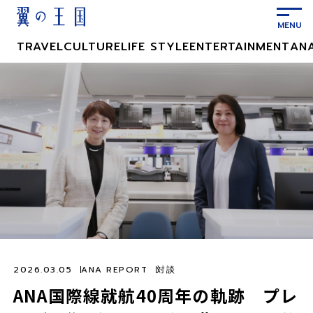
メ
イ
ン
TRAVEL
CULTURE
LIFE STYLE
ENTERTAINMENT
AN
コ
ン
テ
ン
ツ
に
ス
キ
ッ
プ
2026.03.05
ANA REPORT
対談
ANA国際線就航40周年の軌跡 プレ