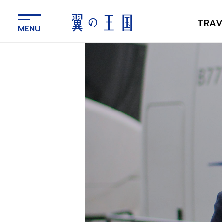
メ
イ
TRAV
ン
コ
ン
テ
ン
ツ
に
ス
キ
ッ
プ