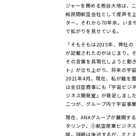
ジャーを務める熊谷大地は、こ
純民間航空会社として産声を上
ター。それから70年余。いま
で拡がりを見せている。
「そもそもは2015年、弊社
が記載されたのがはじまり。そ
その言葉を具現化しようと動き
ト』が立ち上がり、将来の宇
2021年4月。現在、私が籍
は全日空商事にも『宇宙ビジ
ジネス開発室』が発足しまし
二つが、グループ内で宇宙事
現在、ANAグループが展開す
タリンク、③航空産業ビジネ
域。詳細は後述するが、たと