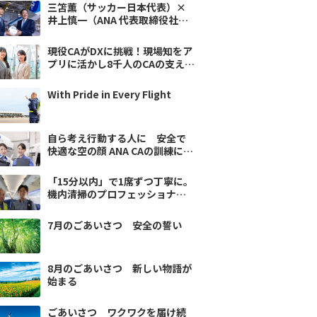
三笘薫（サッカー日本代表）×
井上慎一（ANA 代表取締役社
長）特別対談 コツコツとした
毎日が、ワクワクの未来を作る
現役CAがDXに挑戦！現場知をア
プリに活かし8千人のCAの支えに
なりたい
With Pride in Every Flight
自ら考え行動する人に 安全で
快適な空の顔 ANA CAの訓練に迫
る〜翼の流儀
「15分以内」で1席ずつ丁寧に。
機内清掃のプロフェッショナル
たち～翼の流儀
7月のごあいさつ 安全の誓い
8月のごあいさつ 新しい物語が
始まる
ごあいさつ ワクワクを届け続