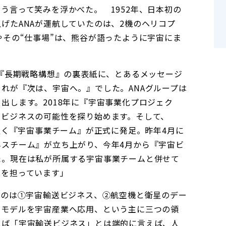
う言って笑みを浮かべた。 1952年、日本初の
げたANAが運航していたのは、2機のヘリコプ
やその“仕事場”は、熊谷が語ったように宇宙にま
の『長期戦略構想』の裏表紙に、とあるメッセージ
れが『次は、宇宙へ。』でした。ANAグループは
出します。2018年に『宇宙事業化プロジェク
宙ビジネスの可能性を探り始めます。そして、
を置く『宇宙事業チーム』が正式に発足。昨年4月に
ネスチーム』が立ち上がり、今年4月から『宇宙ビ
た。現在は私が所属する宇宙事業チームと併せて
業を担っています」
るのは①宇宙輸送ビジネス、②航空機と衛星のデー
スモデルを宇宙産業へ応用、という主に三つの領
えば「宇宙輸送ビジネス」とは端的に言えば、人