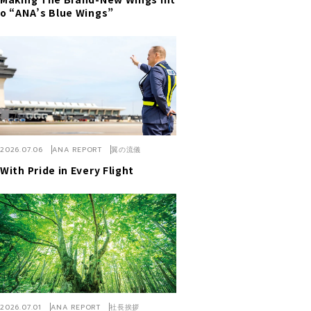
o “ANA’s Blue Wings”
2026.07.06
ANA REPORT
翼の流儀
With Pride in Every Flight
2026.07.01
ANA REPORT
社長挨拶