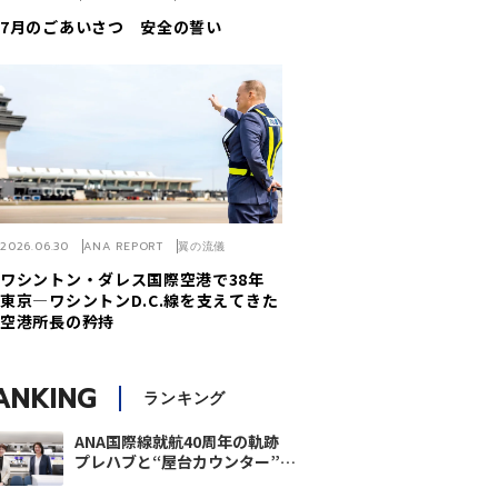
7月のごあいさつ 安全の誓い
2026.06.30
ANA REPORT
翼の流儀
ワシントン・ダレス国際空港で38年
東京―ワシントンD.C.線を支えてきた
空港所長の矜持
ANKING
ランキング
ANA国際線就航40周年の軌跡
プレハブと“屋台カウンター”か
ら世界的キャリアへ