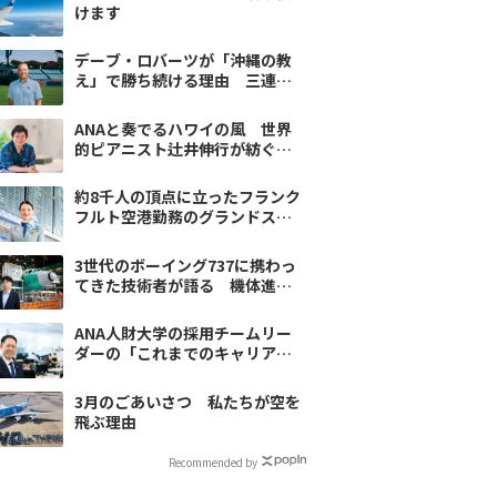
けます
デーブ・ロバーツが「沖縄の教
え」で勝ち続ける理由 三連覇
を狙うチームを支える3つの価値
ANAと奏でるハワイの風 世界
的ピアニスト辻井伸行が紡ぐ音
楽の物語
約8千人の頂点に立ったフランク
フルト空港勤務のグランドス
タッフの素顔
3世代のボーイング737に携わっ
てきた技術者が語る 機体進化
と新造機受領の舞台裏
ANA人財大学の採用チームリー
ダーの「これまでのキャリア」
と「転機」
3月のごあいさつ 私たちが空を
飛ぶ理由
Recommended by