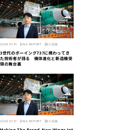
2026.07.31
ANA REPORT
翼の流儀
3世代のボーイング737に携わってき
た技術者が語る 機体進化と新造機受
領の舞台裏
2026.07.31
ANA REPORT
翼の流儀
Making The Brand-New Wings Int