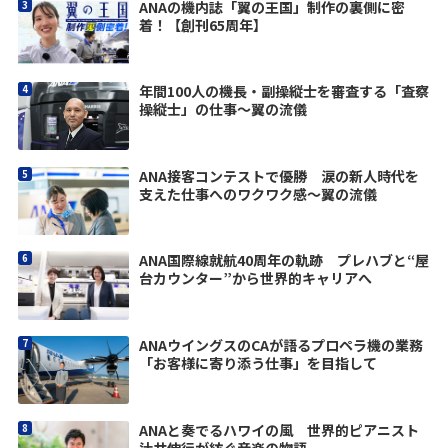
ANAの機内誌「翼の王国」制作の裏側に密
着！【創刊65周年】
年間100人の機長・副操縦士を審査する「査察
操縦士」の仕事～翼の流儀
ANA接客コンテストで優勝 涙の新人時代を
支えた仕事へのワクワク感〜翼の流儀
ANA国際線就航40周年の軌跡 プレハブと“屋
台カウンター”から世界的キャリアへ
ANAウイングスのCAが語るプロペラ機の業務
「お客様に寄り添う仕事」を目指して
ANAと奏でるハワイの風 世界的ピアニスト
辻井伸行が紡ぐ音楽の物語