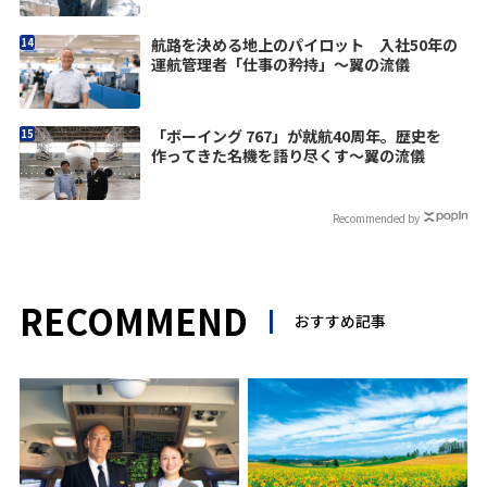
航路を決める地上のパイロット 入社50年の
運航管理者「仕事の矜持」〜翼の流儀
「ボーイング 767」が就航40周年。歴史を
作ってきた名機を語り尽くす～翼の流儀
Recommended by
RECOMMEND
おすすめ記事