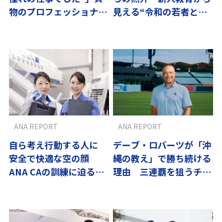
物のプロフェッショナル
見える“令和の若者と昭
たち～翼の流儀
和の職人”
ANA REPORT
ANA REPORT
自ら考え行動する人に
デーブ・ロバーツが「沖
安全で快適な空の顔
縄の教え」で勝ち続ける
ANA CAの訓練に迫る〜
理由 三連覇を狙うチー
翼の流儀
ムを支える3つの価値