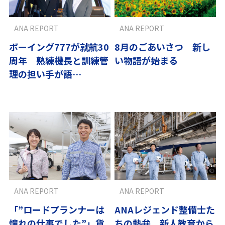
ANA REPORT
ANA REPORT
ボーイング777が就航30
8月のごあいさつ 新し
周年 熟練機長と訓練管
い物語が始まる
理の担い手が語
る“B7”の魅力
ANA REPORT
ANA REPORT
「”ロードプランナーは
ANAレジェンド整備士た
憧れの仕事でした”」貨
ちの熱弁 新人教育から