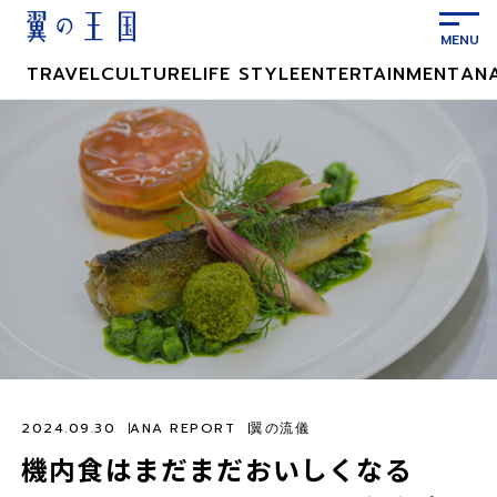
メ
イ
ン
TRAVEL
CULTURE
LIFE STYLE
ENTERTAINMENT
AN
コ
ン
テ
ン
ツ
に
ス
キ
ッ
プ
2024.09.30
ANA REPORT
翼の流儀
機内食はまだまだおいしくなる