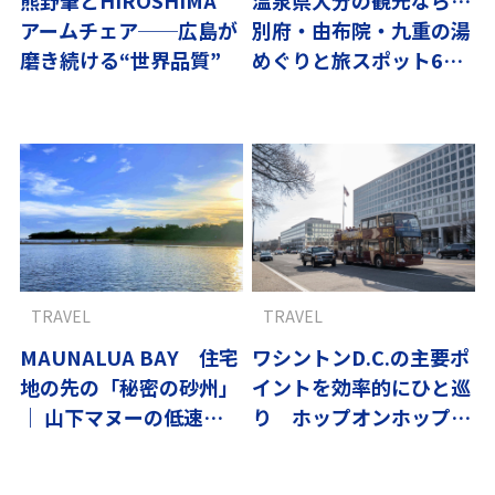
アームチェア──広島が
別府・由布院・九重の湯
磨き続ける“世界品質”
めぐりと旅スポット6選
【翼の王国厳選】
TRAVEL
TRAVEL
MAUNALUA BAY 住宅
ワシントンD.C.の主要ポ
地の先の「秘密の砂州」
イントを効率的にひと巡
｜ 山下マヌーの低速ハ
り ホップオンホップオ
ワイ#01
フバスの楽しみ方