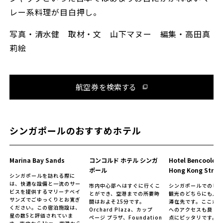
レー系料理が目白押し。
写真・清水健 取材・文 山下マヌー 編集・高田真
莉絵
航空券を検索する
シンガポールのおすすめホテル
Marina Bay Sands
コンコルド ホテル シンガ
Hotel Bencoolen
ポール
Hong Kong Stree
シンガポールを訪れる際に
は、快適な設備と一流のサー
市内中心部へはすぐに行くこ
シンガポールでのビ
ビスを提供するマリーナベイ
とができ、空港までの所要時
観光のどちらにも人
サンズでごゆっくりとお寛ぎ
間はおよそ25分です。
滞在先です。ここか
ください。この宿泊施設は、
Orchard Plaza、カップ
へのアクセスも良く
星の数5と評価されていま
ページ プラザ、Foundation
点にピッタリです。