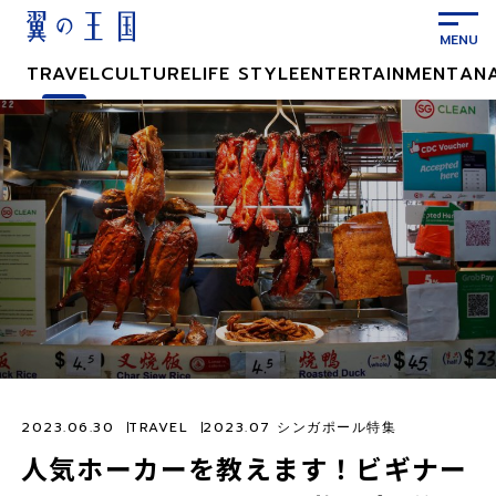
メ
イ
ン
TRAVEL
CULTURE
LIFE STYLE
ENTERTAINMENT
AN
コ
ン
テ
ン
ツ
に
ス
キ
ッ
プ
2023.06.30
TRAVEL
2023.07 シンガポール特集
人気ホーカーを教えます！ビギナー