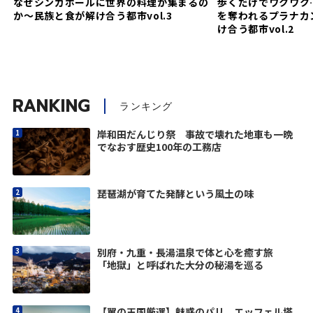
なぜシンガポールに世界の料理が集まるの
歩くだけでワクワク
か～民族と食が解け合う都市vol.3
を奪われるプラナカ
け合う都市vol.2
RANKING
ランキング
岸和田だんじり祭 事故で壊れた地車も一晩
でなおす歴史100年の工務店
琵琶湖が育てた発酵という風土の味
別府・九重・長湯温泉で体と心を癒す旅
「地獄」と呼ばれた大分の秘湯を巡る
【翼の王国厳選】魅惑のパリ エッフェル塔