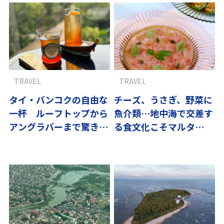
TRAVEL
TRAVEL
タイ・バンコクの自由な
チーズ、うさぎ、野菜に
一杯 ルーフトップから
魚介類…地中海で交差す
アングラバーまで驚きの
る食文化こそマルタ
カクテル体験
の“ママの味”