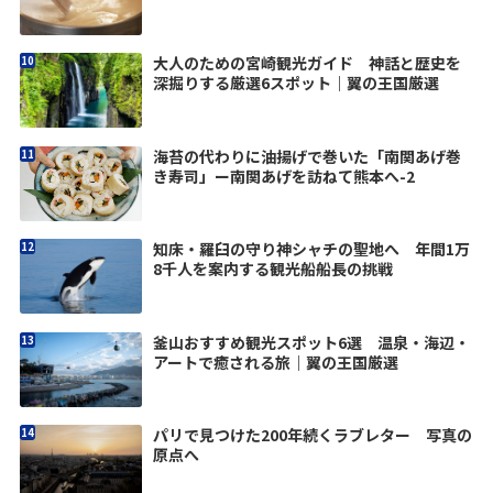
大人のための宮崎観光ガイド 神話と歴史を
深掘りする厳選6スポット｜翼の王国厳選
海苔の代わりに油揚げで巻いた「南関あげ巻
き寿司」ー南関あげを訪ねて熊本へ-2
知床・羅臼の守り神シャチの聖地へ 年間1万
8千人を案内する観光船船長の挑戦
釜山おすすめ観光スポット6選 温泉・海辺・
アートで癒される旅｜翼の王国厳選
パリで見つけた200年続くラブレター 写真の
原点へ