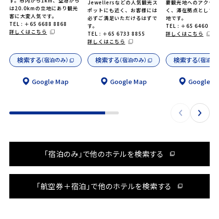
す。市内から1km、空港から
Jewellersなどの人気観光ス
要観光地へのアクセ
は20.0kmの立地にあり観光
ポットにも近く、お客様には
く、滞在拠点として
客に大変人気です。
必ずご満足いただけるはずで
地です。
TEL : ＋65 6688 8868
す。
TEL : ＋65 6460 49
詳しくはこちら
TEL : ＋65 6733 8855
詳しくはこちら
詳しくはこちら
検索する
検索する
検索する
（宿泊のみ）
（宿泊のみ）
（宿泊の
Google Map
Google Map
Google M
「宿泊のみ」で他のホテルを検索する
「航空券＋宿泊」で他のホテルを検索する