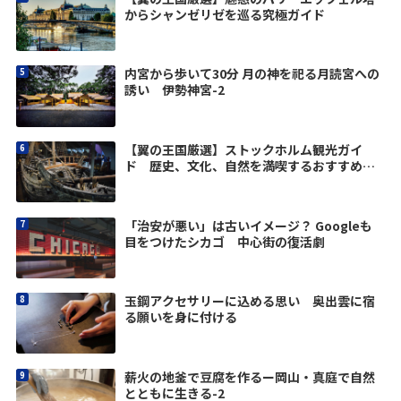
からシャンゼリゼを巡る究極ガイド
内宮から歩いて30分 月の神を祀る月読宮への
誘い 伊勢神宮-2
【翼の王国厳選】ストックホルム観光ガイ
ド 歴史、文化、自然を満喫するおすすめス
ポット10選
「治安が悪い」は古いイメージ？ Googleも
目をつけたシカゴ 中心街の復活劇
玉鋼アクセサリーに込める思い 奥出雲に宿
る願いを身に付ける
薪火の地釜で豆腐を作るー岡山・真庭で自然
とともに生きる-2