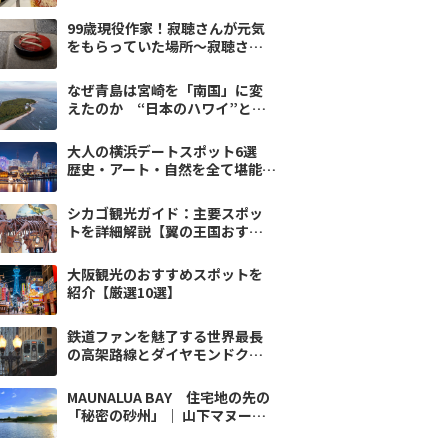
99歳現役作家！寂聴さんが元気
をもらっていた場所〜寂聴さん
と歩く京都vol.2
なぜ青島は宮崎を「南国」に変
えたのか “日本のハワイ”と呼
ばれる島の物語
大人の横浜デートスポット6選
歴史・アート・自然を全て堪能｜
翼の王国厳選
シカゴ観光ガイド：主要スポッ
トを詳細解説【翼の王国おすす
め】
大阪観光のおすすめスポットを
紹介【厳選10選】
鉄道ファンを魅了する世界最長
の高架路線とダイヤモンドクロ
ス…シカゴ鉄道“L”
MAUNALUA BAY 住宅地の先の
「秘密の砂州」｜ 山下マヌーの
低速ハワイ#01