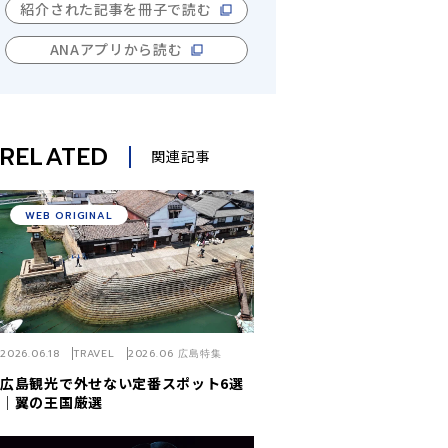
紹介された記事を冊子で読む
ANAアプリから読む
RELATED
関連記事
WEB ORIGINAL
2026.06.18
TRAVEL
2026.06 広島特集
広島観光で外せない定番スポット6選
｜翼の王国厳選