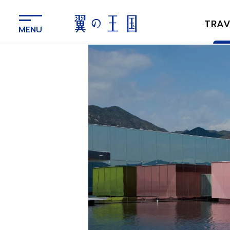
メ
イ
TRAV
ン
コ
ン
テ
ン
ツ
に
ス
キ
ッ
プ