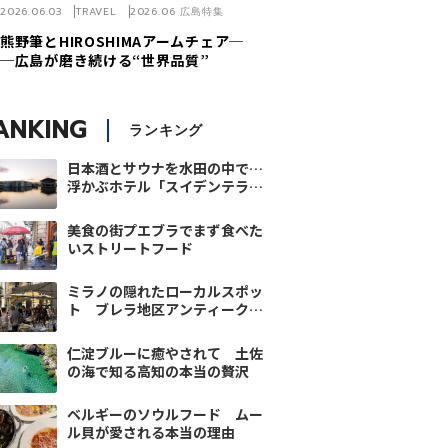
2026.06.03
TRAVEL
2026.06 広島特集
熊野筆とHIROSHIMAアームチェア─
─広島が磨き続ける“世界品質”
ANKING
ランキング
日本酒とサウナを水田の中で…
浮かぶホテル「スイデンテラ
ス」～水の都 庄内vol.2
美食の街プエブラでまず食べた
いストリートフード
ミラノの隠れたローカルスポッ
ト ブレラ地区アンティーク
マーケットでお宝探し
仁淀ブルーに癒やされて 土佐
の海で知る高知の本当の贅沢
ベルギーのソウルフード ムー
ル貝が愛される本当の理由