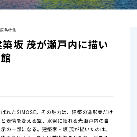
6 広島特集
築――坂 茂が瀬戸内に描い
術館
ばれたSIMOSE。その魅力は、建築の造形美だけ
と表情を変える空、水盤に揺れる光――瀬戸内の自
示の一部になる。建築家・坂 茂が描いたのは、