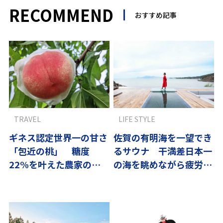
RECOMMEND
おすすめ記事
TRAVEL
LIFE STYLE
ギネス認定世界一の甘さ
佐賀の有明海を一望でき
「包近の桃」 糖度
るサウナ 干満差日本一
22%を叶えた農家の試
の海を眺めながら疲労回
行錯誤
復