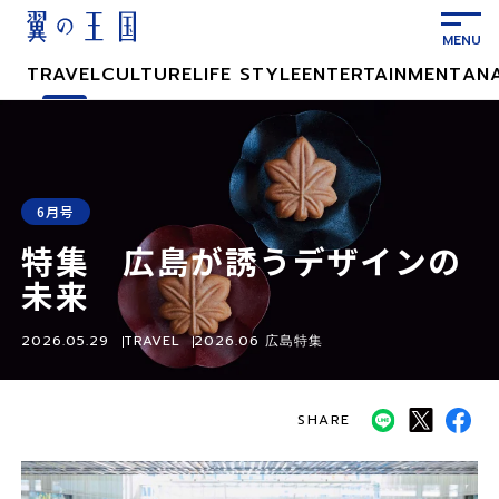
メ
イ
ン
TRAVEL
CULTURE
LIFE STYLE
ENTERTAINMENT
AN
コ
ン
テ
ン
ツ
6月号
に
特集 広島が誘うデザインの
ス
キ
未来
ッ
プ
2026.05.29
TRAVEL
2026.06 広島特集
SHARE