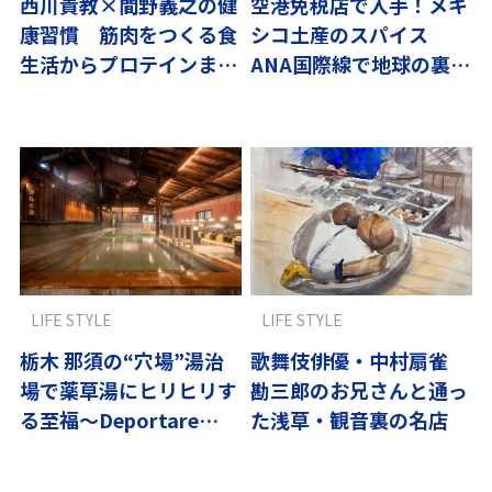
西川貴教×間野義之の健
空港免税店で入手！メキ
康習慣 筋肉をつくる食
シコ土産のスパイス
生活からプロテインまで
ANA国際線で地球の裏へ
紹介
直行
LIFE STYLE
LIFE STYLE
栃木 那須の“穴場”湯治
歌舞伎俳優・中村扇雀
場で薬草湯にヒリヒリす
勘三郎のお兄さんと通っ
る至福〜Deportare
た浅草・観音裏の名店
Tripvol.11