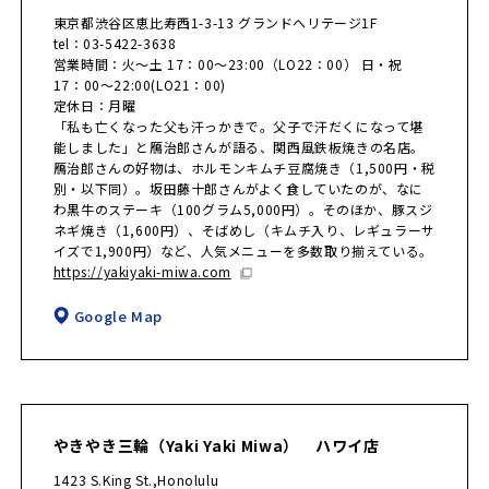
東京都渋谷区恵比寿西1-3-13 グランドヘリテージ1F
tel：03-5422-3638
営業時間：火～土 17：00～23:00（LO22：00） 日・祝
17：00～22:00(LO21：00)
定休日：月曜
「私も亡くなった父も汗っかきで。父子で汗だくになって堪
能しました」と鴈治郎さんが語る、関西風鉄板焼きの名店。
鴈治郎さんの好物は、ホルモンキムチ豆腐焼き（1,500円・税
別・以下同）。坂田藤十郎さんがよく食していたのが、なに
わ黒牛のステーキ（100グラム5,000円）。そのほか、豚スジ
ネギ焼き（1,600円）、そばめし（キムチ入り、レギュラーサ
イズで1,900円）など、人気メニューを多数取り揃えている。
https://yakiyaki-miwa.com
Google Map
やきやき三輪（Yaki Yaki Miwa） ハワイ店
1423 S.King St.,Honolulu