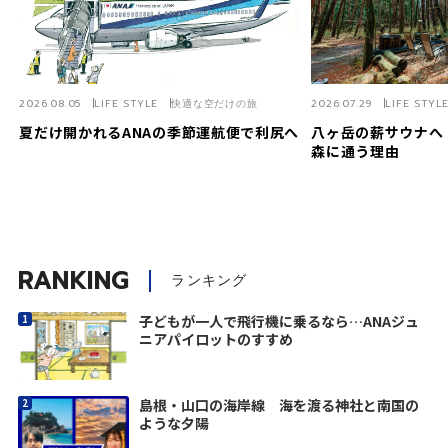
2026.08.05
LIFE STYLE
快適な空だけの旅
2026.07.29
LIFE STYL
夏だけ開かれるANAの季節運航便で利尻へ
八ヶ岳の薪サウナへ
森に通う理由
RANKING
ランキング
子どもが一人で飛行機に乗るなら…ANAジュ
ニアパイロットのすすめ
島根・山口の海岸線 海を渡る神社と南国の
ような夕陽