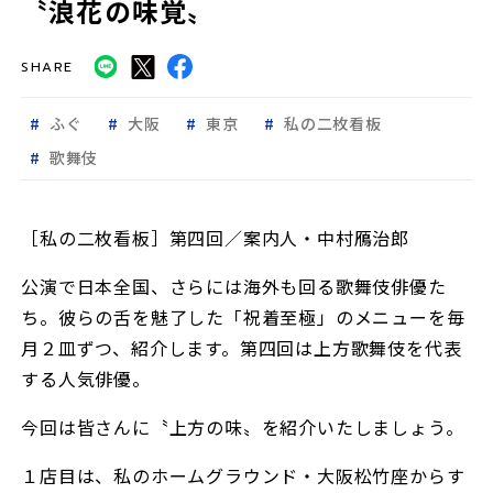
〝浪花の味覚〟
SHARE
ふぐ
大阪
東京
私の二枚看板
歌舞伎
［私の二枚看板］第四回／案内人・中村鴈治郎
公演で日本全国、さらには海外も回る歌舞伎俳優た
ち。彼らの舌を魅了した「祝着至極」のメニューを毎
月２皿ずつ、紹介します。第四回は上方歌舞伎を代表
する人気俳優。
今回は皆さんに〝上方の味〟を紹介いたしましょう。
１店目は、私のホームグラウンド・大阪松竹座からす