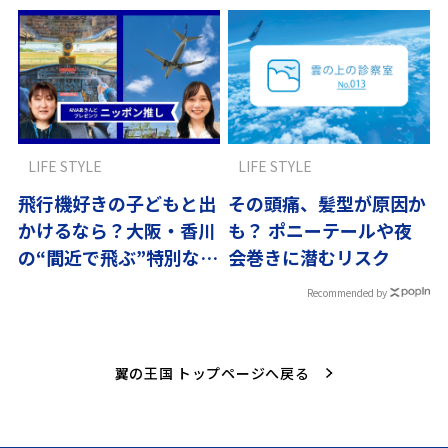
LIFE STYLE
LIFE STYLE
飛行機好きの子どもと出
その頭痛、髪型が原因か
かけるなら？大阪・香川
も？ ポニーテールや夜
の“間近で飛ぶ”特別な体
会巻きに潜むリスク
験へ
Recommended by
翼の王国 トップページへ戻る