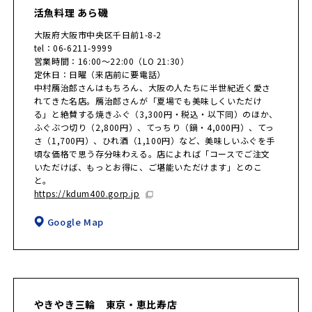
活魚料理 あら磯
大阪府大阪市中央区千日前1-8-2
tel：06-6211-9999
営業時間：16:00〜22:00（LO 21:30）
定休日：日曜（来店前に要電話）
中村鴈治郎さんはもちろん、大阪の人たちに半世紀近く愛さ
れてきた名店。鴈治郎さんが「夏場でも美味しくいただけ
る」と絶賛する焼きふぐ（3,300円・税込・以下同）のほか、
ふぐぶつ切り（2,800円）、てっちり（鍋・4,000円）、てっ
さ（1,700円）、ひれ酒（1,100円）など、美味しいふぐを手
頃な価格で思う存分味わえる。店によれば「コースでご注文
いただけば、もっとお得に、ご堪能いただけます」とのこ
と。
https://kdum400.gorp.jp
Google Map
やきやき三輪 東京・恵比寿店