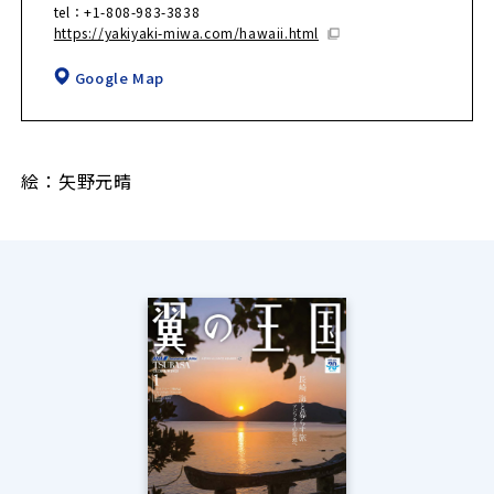
tel：+1-808-983-3838
https://yakiyaki-miwa.com/hawaii.html
Google Map
絵：矢野元晴