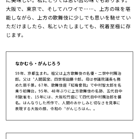
に美味しい。私にとっては思い出の味でもあります。
大阪で、東京で、そしてハワイで……、上方の味を堪
能しながら、上方の歌舞伎に少しでも思いを馳せてい
ただけましたら、私といたしましても、祝着至極に存
じます。
なかむら・がんじろう
59年、京都生まれ。祖父は上方歌舞伎の名優・二世中村鴈治
郎。父は〝人間国宝〟四世坂田藤十郎。母は参議院議長も務
めた扇千景。67年、歌舞伎座『紅梅曾我』で中村智太郎を名
乗り初舞台。95年、48年ぶりに上方歌舞伎の名跡、五代目中
村翫雀を、15年には、大阪松竹座にて四代目中村鴈治郎を襲
名。はんなりした所作で、人間のおかしみと切なさを見事に
表現する大阪の顔、令和の〝がんじろはん〟。