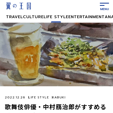
メ
イ
ン
TRAVEL
CULTURE
LIFE STYLE
ENTERTAINMENT
AN
コ
ン
テ
ン
ツ
に
ス
キ
ッ
プ
2022.12.26
LIFE STYLE
KABUKI
歌舞伎俳優・中村鴈治郎がすすめる