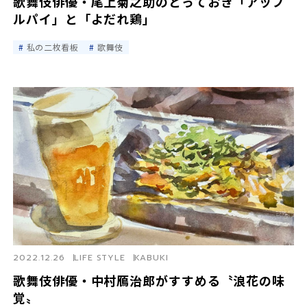
歌舞伎俳優・尾上菊之助のとっておき「アップ
ルパイ」と「よだれ鶏」
私の二枚看板
歌舞伎
2022.12.26
LIFE STYLE
KABUKI
歌舞伎俳優・中村鴈治郎がすすめる〝浪花の味
覚〟