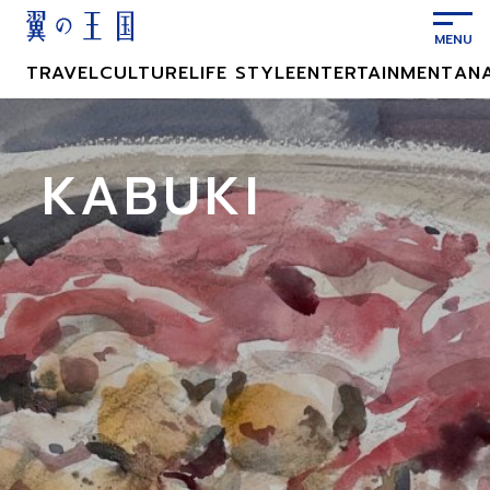
メ
イ
ン
TRAVEL
CULTURE
LIFE STYLE
ENTERTAINMENT
AN
コ
ン
テ
ン
KABUKI
ツ
に
ス
キ
ッ
プ