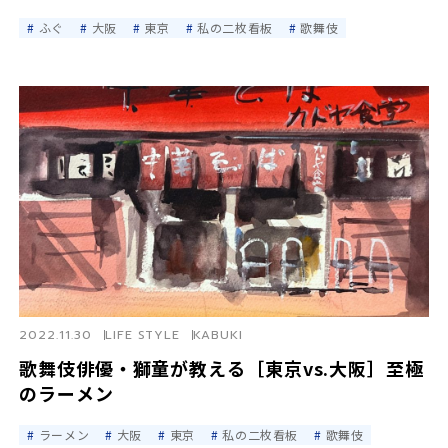
ふぐ
大阪
東京
私の二枚看板
歌舞伎
2022.11.30
LIFE STYLE
KABUKI
歌舞伎俳優・獅童が教える［東京vs.大阪］至極
のラーメン
ラーメン
大阪
東京
私の二枚看板
歌舞伎