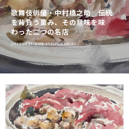
歌舞伎俳優・中村橋之助 伝統
を背負う重み、その意味を味
わった二つの名店
2023.05.31
LIFE STYLE
KABUKI