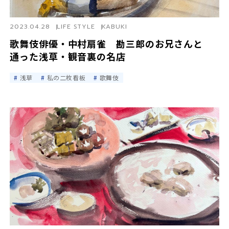
2023.04.28
LIFE STYLE
KABUKI
歌舞伎俳優・中村扇雀 勘三郎のお兄さんと
通った浅草・観音裏の名店
浅草
私の二枚看板
歌舞伎