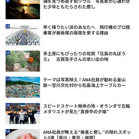
魂を見つめ直す街ソウル 写真家が心通わせ
た少年ともたらされた癒し
早く降りたい派のあなたへ 飛行機のプロ搭
乗客が最後尾の座席を愛する理由
手土産にもぴったりの佐賀「北島の丸ぼう
ろ」 古賀及子さんの思い出の味
テーマは写真映え！ANA社員が勧める釜山
旅〜甘川文化村から松島海上ケーブルカー
スピードスケート発祥の地・オランダで五輪
メダリストが見た“真夜中の夕陽”
ANA社員が教える“美食と癒し”の隠れスポッ
ト3選【香川・東京・福岡】