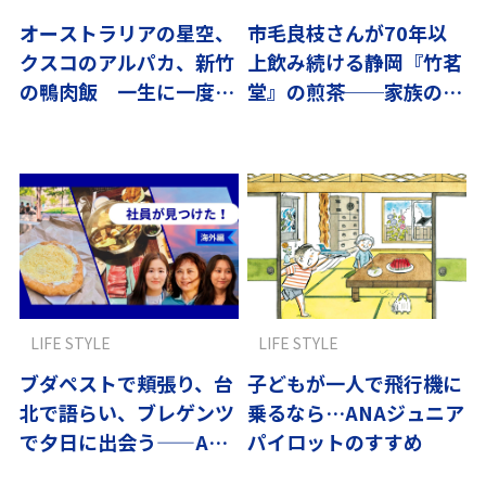
オーストラリアの星空、
市毛良枝さんが70年以
クスコのアルパカ、新竹
上飲み続ける静岡『竹茗
の鴨肉飯 一生に一度は
堂』の煎茶──家族の記
体験すべき旅
憶とともに
LIFE STYLE
LIFE STYLE
ブダペストで頬張り、台
子どもが一人で飛行機に
北で語らい、ブレゲンツ
乗るなら…ANAジュニア
で夕日に出会う——ANA
パイロットのすすめ
社員おすすめの街