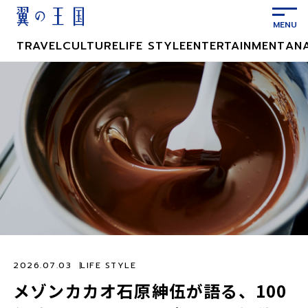
メ
イ
ン
TRAVEL
CULTURE
LIFE STYLE
ENTERTAINMENT
AN
コ
ン
テ
ン
ツ
に
ス
キ
ッ
プ
2026.07.03
LIFE STYLE
メゾンカカオ石原紳伍が語る、100