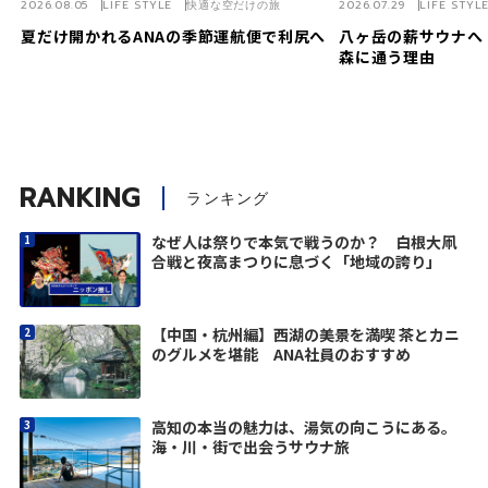
2026.08.05
LIFE STYLE
快適な空だけの旅
2026.07.29
LIFE STYL
夏だけ開かれるANAの季節運航便で利尻へ
八ヶ岳の薪サウナへ
森に通う理由
RANKING
ランキング
なぜ人は祭りで本気で戦うのか？ 白根大凧
合戦と夜高まつりに息づく「地域の誇り」
【中国・杭州編】西湖の美景を満喫 茶とカニ
のグルメを堪能 ANA社員のおすすめ
高知の本当の魅力は、湯気の向こうにある。
海・川・街で出会うサウナ旅