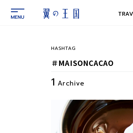
メ
イ
TRAV
ン
コ
ン
テ
ン
HASHTAG
ツ
に
＃MAISONCACAO
ス
キ
1
ッ
Archive
プ