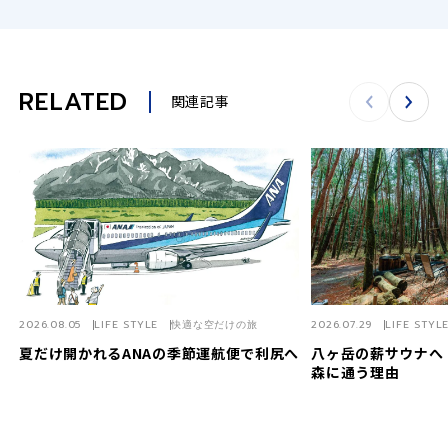
d
RELATED
関連記事
e
o
2026.08.05
LIFE STYLE
快適な空だけの旅
2026.07.29
LIFE STYL
夏だけ開かれるANAの季節運航便で利尻へ
八ヶ岳の薪サウナへ
森に通う理由