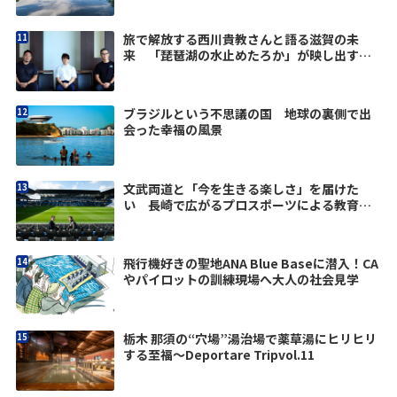
旅で解放する西川貴教さんと語る滋賀の未
来 「琵琶湖の水止めたろか」が映し出す価
値観
ブラジルという不思議の国 地球の裏側で出
会った幸福の風景
文武両道と「今を生きる楽しさ」を届けた
い 長崎で広がるプロスポーツによる教育改
革
飛行機好きの聖地ANA Blue Baseに潜入！CA
やパイロットの訓練現場へ大人の社会見学
栃木 那須の“穴場”湯治場で薬草湯にヒリヒリ
する至福〜Deportare Tripvol.11