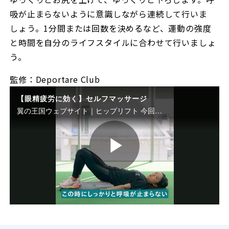
吸が止まらないように意識しながら連続して行いま
しょう。1分間または回数を決めるなど、運動の強度
と時間を自分のライフスタイルに合わせて行いましょ
う。
監修：Deportare Club
【眼精疲労に効く】セルフマッサージ
翼の王国ウェブサイト｜ヒップリフト 今回ご紹介するのは 1日1 分のエクササイズで 効果が出るヒップのトレーニング。仰向けに寝て 両膝を立てたら、お尻に力を入れたままゆっくり とお尻を上げて、ゆっくりと下ろします。呼吸が止 まらないように意識しながら連続して行いましょ う
P
l