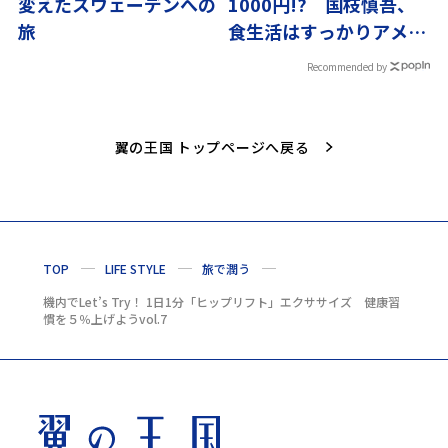
変えたスウェーデンへの
1000円!? 国枝慎吾、
旅
食生活はすっかりアメリ
カン
Recommended by
翼の王国 トップページへ戻る
TOP
LIFE STYLE
旅で潤う
機内でLet’s Try！ 1日1分「ヒップリフト」エクササイズ 健康習
慣を５％上げようvol.7