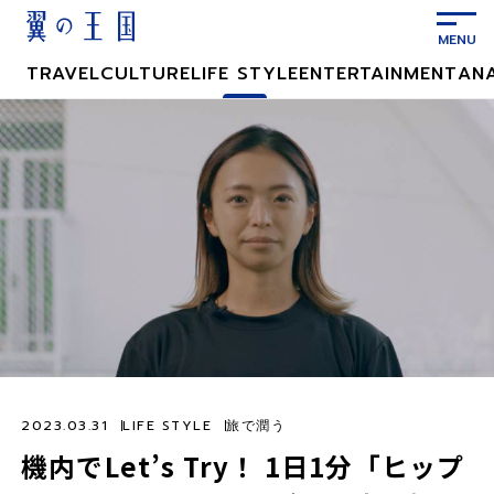
メ
イ
ン
TRAVEL
CULTURE
LIFE STYLE
ENTERTAINMENT
AN
コ
ン
テ
ン
ツ
に
ス
キ
ッ
プ
2023.03.31
LIFE STYLE
旅で潤う
機内でLet’s Try！ 1日1分「ヒップ