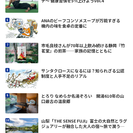
チ〜 健康習慣を5%上げようvol.4
ANAのビーフコンソメスープが万能すぎる
機内の味を食卓の定番に
市毛良枝さんが70年以上飲み続ける静岡『竹
茗堂』の煎茶──家族の記憶とともに
サンタクロースになるには？知られざる公認
制度と人手不足のリアル
とろり なめらか名湯ぞろい 開湯610年の山
口最古の温泉郷
山梨「THE SENSE FUJI」富士の大自然とラグ
ジュアリーが融合した大人の宿〜旅で潤う
vol.13