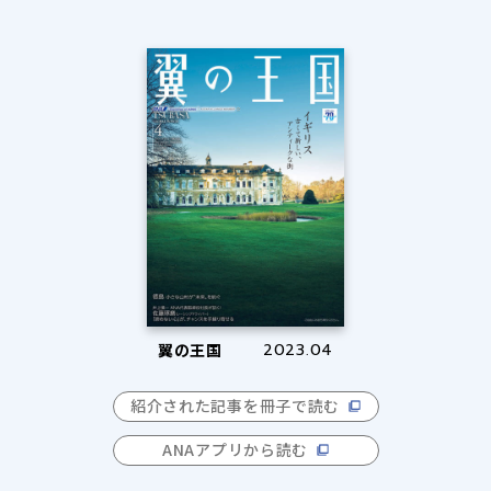
a
y
V
翼の王国
2023.04
i
紹介された記事を冊子で読む
ANAアプリから読む