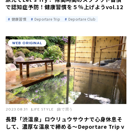
で認知症予防！健康習慣を５％上げようvol.12
健康習慣
Deportare Trip
Deportare Club
WEB ORIGINAL
2023.08.31
LIFE STYLE
旅で潤う
長野「渋温泉」ロウリュウサウナで心身休息そ
して、濃厚な温泉で締める～Deportare Trip v