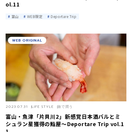
ol.11
富山
WEB限定
Deportare Trip
WEB ORIGINAL
2023.07.31
LIFE STYLE
旅で潤う
富山・魚津「片貝川2」新感覚日本酒バルとミ
シュラン星獲得の鮨屋～Deportare Trip vol.1
1