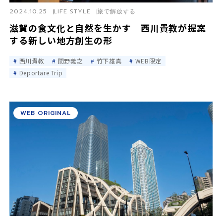
2024.10.25
LIFE STYLE
旅で解放する
滋賀の食文化と自然を生かす 西川貴教が提案
する新しい地方創生の形
西川貴教
間野義之
竹下雄真
WEB限定
Deportare Trip
WEB ORIGINAL