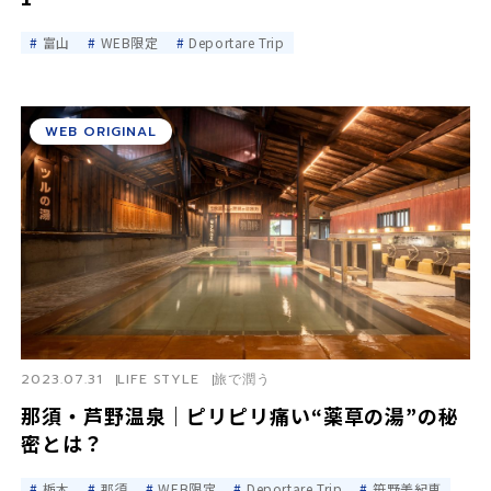
富山
WEB限定
Deportare Trip
WEB ORIGINAL
2023.07.31
LIFE STYLE
旅で潤う
那須・芦野温泉｜ピリピリ痛い“薬草の湯”の秘
密とは？
栃木
那須
WEB限定
Deportare Trip
笹野美紀恵