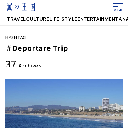
メ
イ
ン
TRAVEL
CULTURE
LIFE STYLE
ENTERTAINMENT
AN
コ
ン
テ
HASHTAG
ン
＃Deportare Trip
ツ
に
37
ス
Archives
キ
ッ
プ