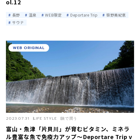
ol.12
長野
温泉
WEB限定
Deportare Trip
笹野美紀恵
サウナ
WEB ORIGINAL
2023.07.31
LIFE STYLE
旅で潤う
富山・魚津「片貝川」が育むビタミン、ミネラ
ル豊富な魚で免疫力アップ～Deportare Trip v