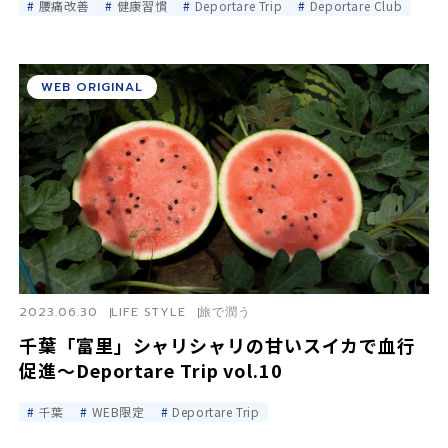
腰痛改善
健康習慣
Deportare Trip
Deportare Club
WEB ORIGINAL
2023.06.30
LIFE STYLE
旅で潤う
千葉「富里」シャリシャリの甘いスイカで血行
促進～Deportare Trip vol.10
千葉
WEB限定
Deportare Trip