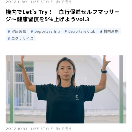
2022.11.30
LIFE STYLE
旅で潤う
機内でLet’s Try！ 血行促進セルフマッサー
ジ〜健康習慣を5%上げようvol.3
健康習慣
Deportare Trip
Deportare Club
機内運動
エクササイズ
2022.10.31
LIFE STYLE
旅で潤う