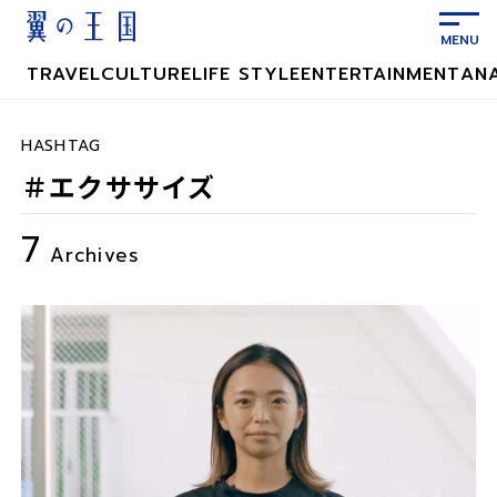
メ
イ
ン
TRAVEL
CULTURE
LIFE STYLE
ENTERTAINMENT
AN
コ
ン
テ
HASHTAG
ン
＃エクササイズ
ツ
に
7
ス
Archives
キ
ッ
プ