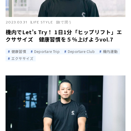
2023.03.31
LIFE STYLE
旅で潤う
機内でLet’s Try！ 1日1分「ヒップリフト」エ
クササイズ 健康習慣を５％上げようvol.7
健康習慣
Deportare Trip
Deportare Club
機内運動
エクササイズ