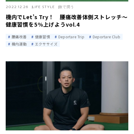
2022.12.26
LIFE STYLE
旅で潤う
機内でLet’s Try！ 腰痛改善体側ストレッチ〜
健康習慣を5%上げようvol.4
腰痛改善
健康習慣
Deportare Trip
Deportare Club
機内運動
エクササイズ