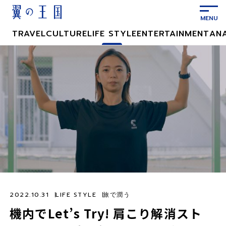
メ
イ
ン
TRAVEL
CULTURE
LIFE STYLE
ENTERTAINMENT
AN
コ
ン
テ
ン
ツ
に
ス
キ
ッ
プ
2022.10.31
LIFE STYLE
旅で潤う
機内でLet’s Try! 肩こり解消スト