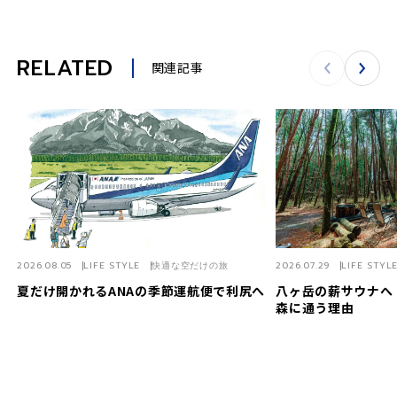
a
RELATED
関連記事
y
V
2026.08.05
LIFE STYLE
快適な空だけの旅
2026.07.29
LIFE STYL
夏だけ開かれるANAの季節運航便で利尻へ
八ヶ岳の薪サウナへ
i
森に通う理由