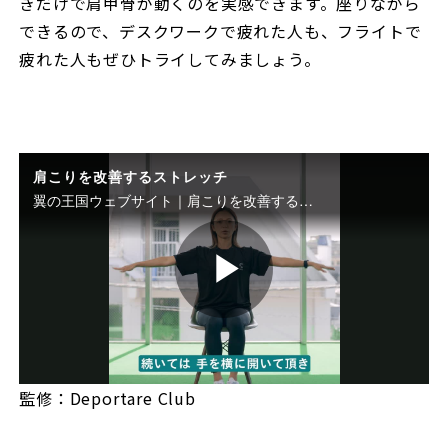
きだけで肩甲骨が動くのを実感できます。座りながら
できるので、デスクワークで疲れた人も、フライトで
疲れた人もぜひトライしてみましょう。
肩こりを改善するストレッチ
翼の王国ウェブサイト｜肩こりを改善するストレッチ 機内で快適な時間を過ごすためのエクササイズを紹介します。今回は肩こり改善に効果的な肩甲骨ストレッチ。 座ったままできる運動ながら腕の上げ伸ばしだけで肩、甲骨が動くのを実感できます。パソコン作業で疲れた人もぜひやってみましょう
P
監修：Deportare Club
l