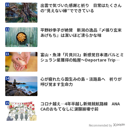
出雲で気づいた感謝と祈り 日常はたくさん
の“見えない縁”でできている
平野紗季子が絶賛 新潟の逸品『〆張り玄米
あげもち』は潔いほど清らかな味
富山・魚津「片貝川2」新感覚日本酒バルとミ
シュラン星獲得の鮨屋～Deportare Trip
vol.11
心が疲れたら国生みの島・淡路島へ 祈りが
呼び覚ます生命力
コロナ越え…4年半越し新規就航路線 ANA
CAのおもてなしに涙腺崩壊寸前
Recommended by