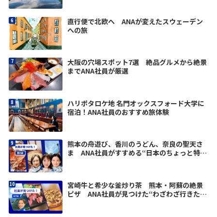
直行便で北欧へ ANAが変えたスウェーデン
への旅
大阪の穴場スポット7選 絶品グルメから絶景
までANA社員が厳選
ハリポタロケ地 名門オックスフォード大学に
宿泊！ANA社員のおすすめ旅体験
熊本の舟遊び、香川のうどん、奈良の聖天さ
ま ANA社員がすすめる“日本のちょっと特別
な寄り道”
宮崎牛と希少な釜炒り茶 熊本・阿蘇の絶景
ピザ ANA社員が見つけた“わざわざ行きた
い”九州グルメ