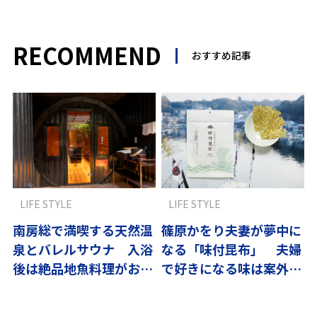
RECOMMEND
おすすめ記事
LIFE STYLE
LIFE STYLE
南房総で満喫する天然温
篠原かをり夫妻が夢中に
泉とバレルサウナ 入浴
なる「味付昆布」 夫婦
後は絶品地魚料理がお待
で好きになる味は案外め
ちかね
ずらしい