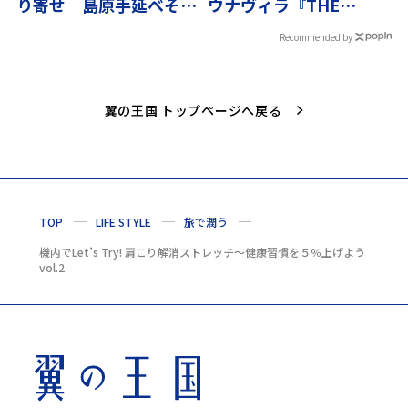
り寄せ 島原手延べそう
ウナヴィラ『THE
めん
BEITH』旅で潤う
Recommended by
翼の王国 トップページへ戻る
TOP
LIFE STYLE
旅で潤う
機内でLet’s Try! 肩こり解消ストレッチ～健康習慣を５％上げよう
vol.2