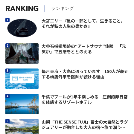
d
RANKING
ランキング
大宮エリー『星の一部として、生きること。
それが私の人生の豊かさ』
e
大谷石採掘場跡の“アートサウナ”体験 「元
気炉」で五感をととのえる
o
毎月東京・大島に通っています 150人が殺到
する頭痛外来を医師が続ける理由
千葉でプールが1年中楽しめる 圧倒的非日常
を体感するリゾートホテル
山梨「THE SENSE FUJI」富士の大自然とラグ
ジュアリーが融合した大人の宿〜旅で潤う
vol.13