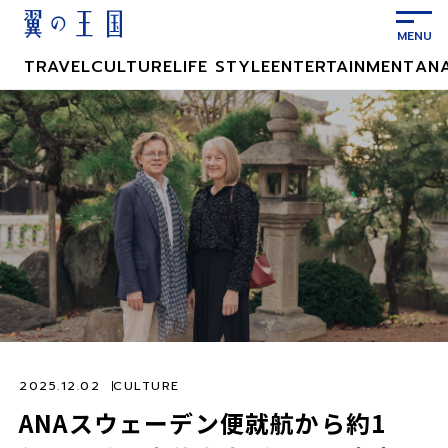
メ
イ
ン
TRAVEL
CULTURE
LIFE STYLE
ENTERTAINMENT
AN
コ
ン
テ
ン
ツ
に
ス
キ
ッ
プ
2025.12.02
CULTURE
ANAスウェーデン便就航から約1