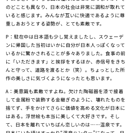
のどことも異なり、日本の社会は非常に調和が取れて
いると感じます。みんなが互いに快適であるように尊
重しあおうとする姿勢が、とても素敵です。
P：駐在中は日本語も少し覚えましたし、スウェーデ
ンに帰国した当初はいかに自分が日本人っぽくなって
いるかに驚かされることが多々ありました。食事の前
に「いただきます」と挨拶をするほか、赤信号をきち
んと守って、道路を渡るとか（笑）。ちょっとした所
作の美しさに気づくようになったとも思います。
A：美意識も素敵ですよね。欠けた陶磁器を漆で接着
して金属粉で装飾する金継ぎのように、壊れたものを
捨てず、手をかけてさらに価値を高める文化が日本に
はある。浮世絵も本当に美しくて大好きです。そし
て、日本を離れていちばん恋しいのは……温泉です。
日本にいた頃はすっかり“温泉ハンター”になって、日