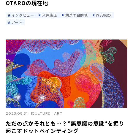
OTAROの現在地
インタビュー
米原康正
創造の目的地
WEB限定
アート
2023.08.31
CULTURE
ART
ただの点かそれとも…？”無意識の意識”を掘り
起こすドットペインティング