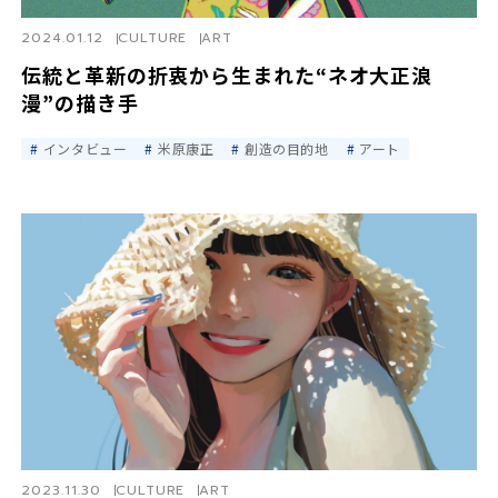
2024.01.12
CULTURE
ART
伝統と革新の折衷から生まれた“ネオ大正浪
漫”の描き手
インタビュー
米原康正
創造の目的地
アート
2023.11.30
CULTURE
ART