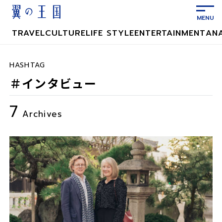
メ
イ
ン
TRAVEL
CULTURE
LIFE STYLE
ENTERTAINMENT
AN
コ
ン
テ
HASHTAG
ン
＃インタビュー
ツ
に
7
ス
Archives
キ
ッ
プ