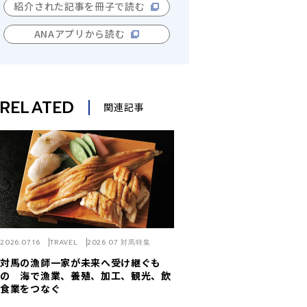
紹介された記事を冊子で読む
ANAアプリから読む
RELATED
関連記事
2026.07.16
TRAVEL
2026.07 対馬特集
対馬の漁師一家が未来へ受け継ぐも
の 海で漁業、養殖、加工、観光、飲
食業をつなぐ