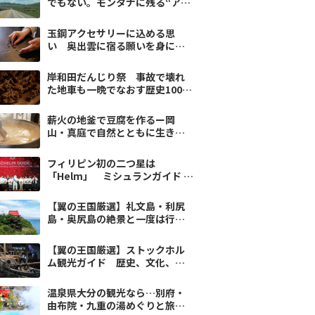
でもない。モンタナに残る“アメ
リカの原風景”
玉鋼アクセサリーに込める思
い 奥出雲に宿る願いを身に付
ける
岸和田だんじり祭 事故で壊れ
た地車も一晩でなおす歴史100年
の工務店
薪火の地釜で豆腐を作るー岡
山・真庭で自然とともに生き
る-2
フィリピン初の二つ星は
「Helm」 ミシュランガイド マ
ニラ2026が示す新・美食地図
【翼の王国厳選】礼文島・利尻
島・奥尻島の絶景と一度は行き
たい観光スポット10選
【翼の王国厳選】ストックホル
ム観光ガイド 歴史、文化、自
然を満喫するおすすめスポット
10選
温泉県大分の観光なら…別府・
由布院・九重の湯めぐりと旅ス