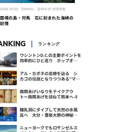
2026.06.30
TRAVEL
2026.07 対馬特集
国境の島・対馬 石に刻まれた海峡の
記憶
ANKING
ランキング
ワシントンD.C.の主要ポイントを
効率的にひと巡り ホップオン
ホップオフバスの楽しみ方
アル・カポネの足跡を辿る シ
カゴの伝説となりつつある“マ
フィア”と名物ピザ
南関あげいなりをテイクアウ
トー南関あげを訪ねて熊本へ-5
鍾乳洞にダイブして天然の水風
呂へ 大分・豊後大野の神秘す
ぎるサウナ
ニューヨークでもロサンゼルス