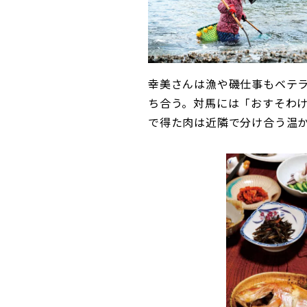
幸美さんは漁や磯仕事もベテ
ち合う。対馬には「おすそわ
で得た肉は近隣で分け合う温