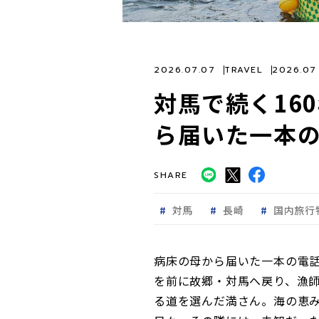
2026.07.07
TRAVEL
2026.0
対馬で続く16
ら届いた一本
SHARE
対馬
長崎
国内旅行
病床の母から届いた一本の電
を前に故郷・対馬へ戻り、漁師
る道を選んだ満さん。海の恵