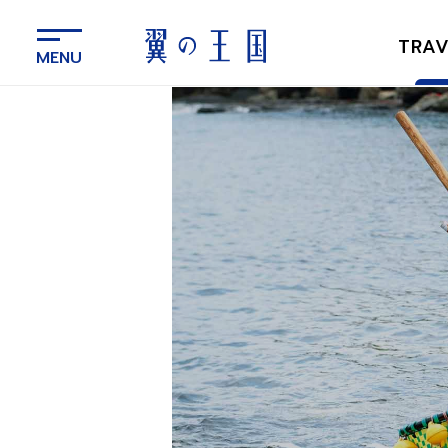
メ
イ
TRAV
ン
コ
ン
テ
ン
ツ
に
ス
キ
ッ
プ