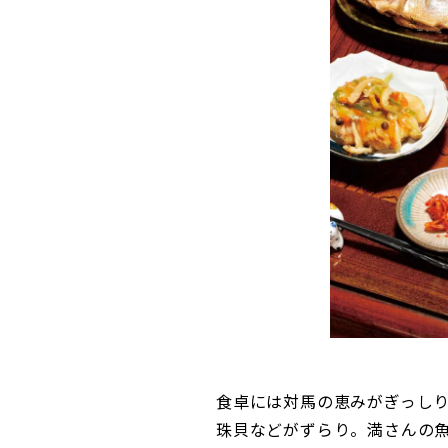
食卓には対馬の恵みがぎっし
珠貝などがずらり。満さんの