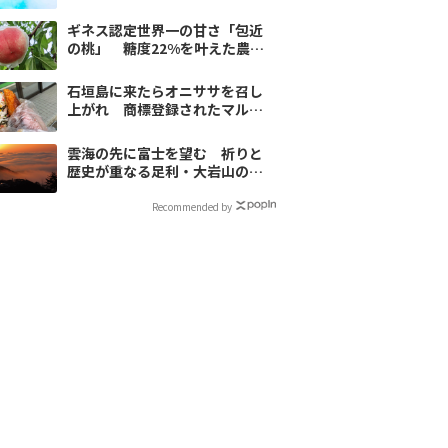
ポット6選【翼の王国厳選】
ギネス認定世界一の甘さ「包近
の桃」 糖度22%を叶えた農家
の試行錯誤
石垣島に来たらオニササを召し
上がれ 商標登録されたマル秘
グルメを初体験
雲海の先に富士を望む 祈りと
歴史が重なる足利・大岩山の特
別な時間
Recommended by