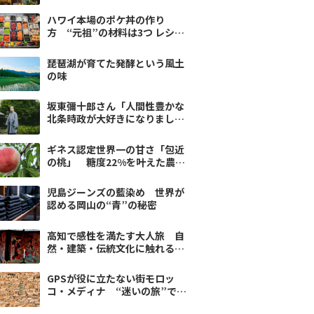
の王国厳選】
ハワイ本場のポケ丼の作り
方 “元祖”の材料は3つ レシピ
は門外不出
琵琶湖が育てた発酵という風土
の味
坂東彌十郎さん「人間性豊かな
北条時政が大好きになりまし
た」〜伊豆で、生まれ変わる。
vol.3
ギネス認定世界一の甘さ「包近
の桃」 糖度22%を叶えた農家
の試行錯誤
児島ジーンズの藍染め 世界が
認める岡山の“青”の秘密
高知で感性を満たす大人旅 自
然・建築・伝統文化に触れる観
光スポット｜翼の王国厳選
GPSが役に立たない街モロッ
コ・メディナ “迷いの旅”で見
つける豊かさ