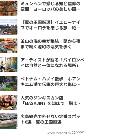
ミュンヘンで感じる知と信仰の
空間 ヨーロッパの美しい図書
館と教会に出合う
【翼の王国厳選】イエローナイ
フでオーロラを感じる旅 絶景
＆歴史スポット6選
釜山の海の幸が集結 朝から夜
まで続く港町の活気を歩く
アーティストが語る「バイロンベ
イは自然と一体になれる場所」
ベトナム・ハノイ散歩 ホアン
キエム湖で伝説の巨大な亀に出
会う
人気のジンギスカン店
「MASAJIN」を知床で 脂まで
甘い極上ラムを召し上がれ
広島観光で外せない定番スポッ
ト6選｜翼の王国厳選
Recommended by