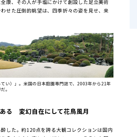
立全康、その人が手塩にかけて創設した足立美術
合わせた圧倒的眺望は、四季折々の姿を見せ、来
てい）」。米国の日本庭園専門誌で、2003年から21年
得だ。
ある 変幻自在にして花鳥風月
酔した。約120点を誇る大観コレクションは国内