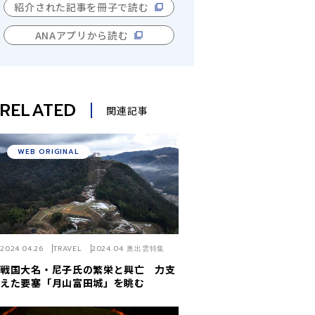
紹介された記事を冊子で読む
ANAアプリから読む
RELATED
関連記事
WEB ORIGINAL
2024.04.26
TRAVEL
2024.04 奥出雲特集
戦国大名・尼子氏の繁栄と興亡 力支
えた要塞「月山富田城」を眺む