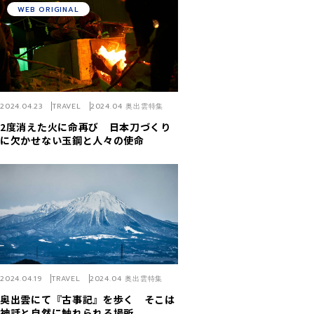
WEB ORIGINAL
2024.04.23
TRAVEL
2024.04 奥出雲特集
2度消えた火に命再び 日本刀づくり
に欠かせない玉鋼と人々の使命
2024.04.19
TRAVEL
2024.04 奥出雲特集
奥出雲にて『古事記』を歩く そこは
神話と自然に触れられる場所