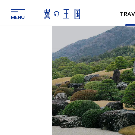
メ
イ
TRAV
ン
コ
ン
テ
ン
ツ
に
ス
キ
ッ
プ