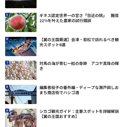
ギネス認定世界一の甘さ「包近の桃」 糖度
22%を叶えた農家の試行錯誤
【翼の王国厳選】会津・若松で訪れるべき観
光スポット6選
対馬の海が育む一粒の奇跡 アコヤ真珠の輝
き
編集者桜子の番外編・ディープな瀬戸田しお
まち商店街でハシゴ酒
シカゴ観光ガイド：主要スポットを詳細解説
【翼の王国おすすめ】