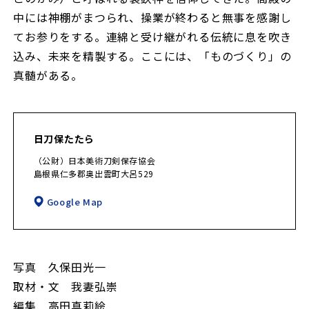
中には神棚がまつられ、操業が終わると無事を感謝し
てお参りをする。連綿と受け継がれる伝統に息を吹き
込み、未来を精製する。ここには、「ものづくり」の
真髄がある。
日刀保たたら
（公財）日本美術刀剣保存協会
島根県仁多郡奥出雲町大呂529
Google Map
写真 久保田光一
取材・文 我妻弘崇
編集 高田真莉絵