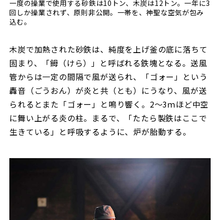
一度の操業で使用する砂鉄は10トン、木炭は12トン。一年に3
回しか操業されず、原則非公開。一帯を、神聖な空気が包み
込む。
木炭で加熱された砂鉄は、純度を上げ釜の底に落ちて
固まり、「鉧（けら）」と呼ばれる鉄塊となる。送風
管からは一定の間隔で風が送られ、「ゴォー」という
轟音（ごうおん）が炎と共（とも）にうなり、風が送
られるとまた「ゴォー」と鳴り響く。2〜3ｍほど中空
に舞い上がる炎の柱。まるで、「たたら製鉄はここで
生きている」と呼吸するように、炉が胎動する。