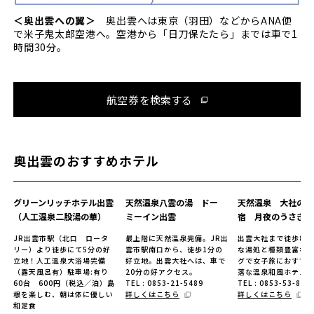
＜奥出雲への翼＞
奥出雲へは東京（羽田）などからANA便
で米子鬼太郎空港へ。空港から「日刀保たたら」までは車で1
時間30分。
航空券を検索する
奥出雲のおすすめホテル
グリーンリッチホテル出雲
天然温泉八雲の湯 ドー
天然温泉 大社の湯
（人工温泉二股湯の華）
ミーイン出雲
宿 月夜のうさぎ
JR出雲市駅（北口 ロータ
最上階に天然温泉完備。JR出
出雲大社まで徒歩8分
リー）より徒歩にて5分の好
雲市駅南口から、徒歩1分の
な湯処と種類豊富な
立地！人工温泉大浴場完備
好立地。出雲大社へは、車で
グで女子旅におすす
（露天風呂有）駐車場:有り
20分の好アクセス。
落な温泉和風ホテル
60台 600円（税込／泊）島
TEL : 0853-21-5489
TEL : 0853-53-888
根を楽しむ、朝は体に優しい
詳しくはこちら
詳しくはこちら
和定食