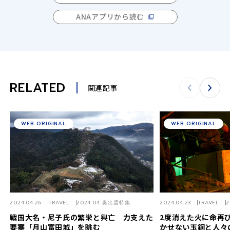
ANAアプリから読む
RELATED
関連記事
WEB ORIGINAL
WEB ORIGINAL
2024.04.26
TRAVEL
2024.04 奥出雲特集
2024.04.23
TRAVEL
2
戦国大名・尼子氏の繁栄と興亡 力支えた
2度消えた火に命再
要塞「月山富田城」を眺む
かせない玉鋼と人々