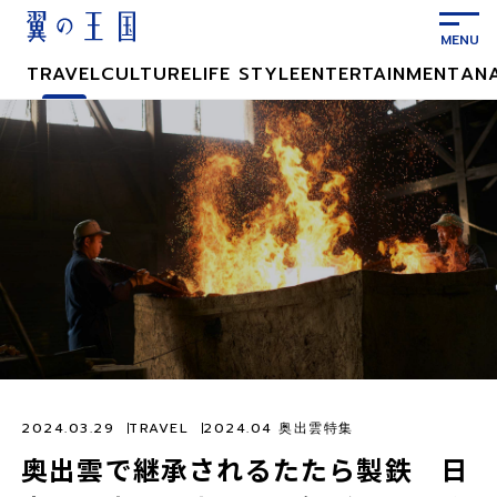
メ
イ
ン
TRAVEL
CULTURE
LIFE STYLE
ENTERTAINMENT
AN
コ
ン
テ
ン
ツ
に
ス
キ
ッ
プ
2024.03.29
TRAVEL
2024.04 奥出雲特集
奥出雲で継承されるたたら製鉄 日