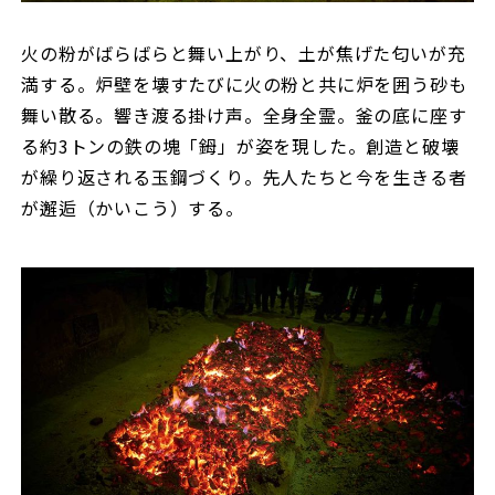
火の粉がばらばらと舞い上がり、土が焦げた匂いが充
満する。炉壁を壊すたびに火の粉と共に炉を囲う砂も
舞い散る。響き渡る掛け声。全身全霊。釜の底に座す
る約3トンの鉄の塊「鉧」が姿を現した。創造と破壊
が繰り返される玉鋼づくり。先人たちと今を生きる者
が邂逅（かいこう）する。