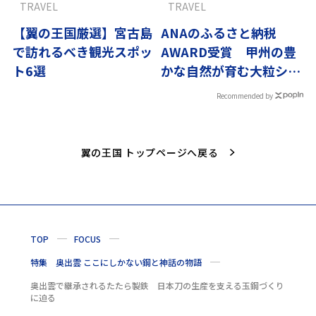
TRAVEL
TRAVEL
【翼の王国厳選】宮古島
ANAのふるさと納税
で訪れるべき観光スポッ
AWARD受賞 甲州の豊
ト6選
かな自然が育む大粒シャ
インマスカット
Recommended by
翼の王国 トップページへ戻る
TOP
FOCUS
特集 奥出雲 ここにしかない鋼と神話の物語
奥出雲で継承されるたたら製鉄 日本刀の生産を支える玉鋼づくり
に迫る