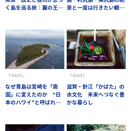
く島を巡る旅｜翼の王国
景と一度は行きたい観光
厳選
スポット10選
TRAVEL
TRAVEL
なぜ青島は宮崎を「南
滋賀・針江「かばた」の
国」に変えたのか “日
水文化 未来へつなぐ豊
本のハワイ”と呼ばれる
かな暮らし
島の物語