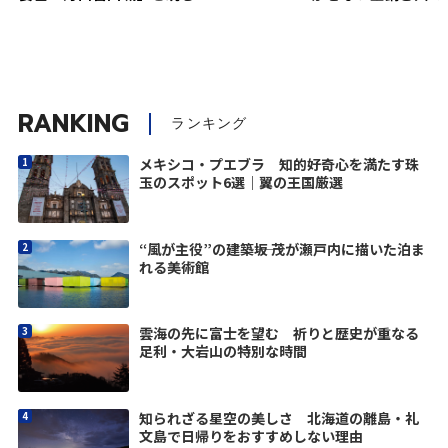
RANKING
ランキング
メキシコ・プエブラ 知的好奇心を満たす珠
玉のスポット6選｜翼の王国厳選
“風が主役”の建築――坂 茂が瀬戸内に描いた泊ま
れる美術館
雲海の先に富士を望む 祈りと歴史が重なる
足利・大岩山の特別な時間
知られざる星空の美しさ 北海道の離島・礼
文島で日帰りをおすすめしない理由