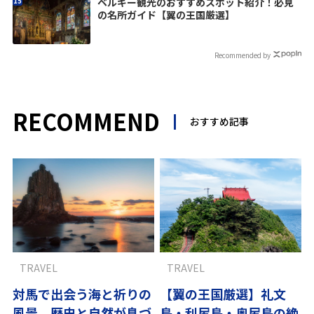
ベルギー観光のおすすめスポット紹介！必見
の名所ガイド【翼の王国厳選】
Recommended by
RECOMMEND
おすすめ記事
TRAVEL
TRAVEL
対馬で出会う海と祈りの
【翼の王国厳選】礼文
風景 歴史と自然が息づ
島・利尻島・奥尻島の絶