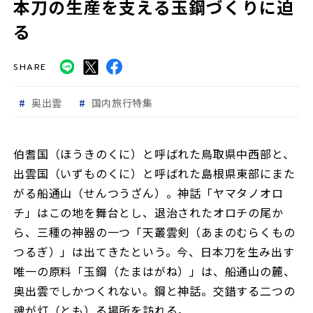
本刀の生産を支える玉鋼づくりに迫
る
SHARE
奥出雲
国内旅行特集
伯耆国（ほうきのくに）と呼ばれた鳥取県中西部と、
出雲国（いずものくに）と呼ばれた島根県東部にまた
がる船通山（せんつうざん）。神話「ヤマタノオロ
チ」はこの地を舞台とし、退治されたオロチの尾か
ら、三種の神器の一つ「天叢雲剣（あまのむらくもの
つるぎ）」は出てきたという。今、日本刀を生み出す
唯一の原料「玉鋼（たまはがね）」は、船通山の麓、
奥出雲でしかつくれない。鋼と神話。交錯する二つの
魂が灯（とも）る場所を訪れる。