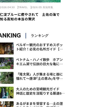
2026.04.30
TRAVEL
2026.05 高知特集
仁淀ブルーに癒やされて 土佐の海で
知る高知の本当の贅沢
ANKING
ランキング
ベルギー観光のおすすめスポッ
ト紹介！必見の名所ガイド【翼
の王国厳選】
ベトナム・ハノイ散歩 ホアン
キエム湖で伝説の巨大な亀に出
会う
「隆太窯」人が集まる場と器に
憧れて～唐津｢土の恵み｣を守り
継ぐ-2
大人のための宮崎観光ガイド
神話と歴史を深掘りする厳選6ス
ポット｜翼の王国厳選
あるがままを受容する…土の潜