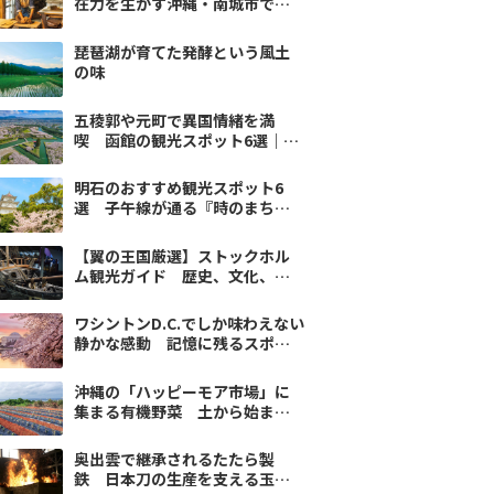
在力を生かす沖縄・南城市で出
会ったやちむんの世界
琵琶湖が育てた発酵という風土
の味
五稜郭や元町で異国情緒を満
喫 函館の観光スポット6選｜翼
の王国
明石のおすすめ観光スポット6
選 子午線が通る『時のまち』
を歩く旅｜翼の王国厳選
【翼の王国厳選】ストックホル
ム観光ガイド 歴史、文化、自
然を満喫するおすすめスポット
10選
ワシントンD.C.でしか味わえない
静かな感動 記憶に残るスポッ
ト6選｜翼の王国厳選
沖縄の「ハッピーモア市場」に
集まる有機野菜 土から始まる
沖縄の医食同源
奥出雲で継承されるたたら製
鉄 日本刀の生産を支える玉鋼