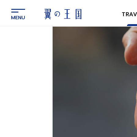
メ
イ
TRAV
ン
コ
ン
テ
ン
ツ
に
ス
キ
ッ
プ