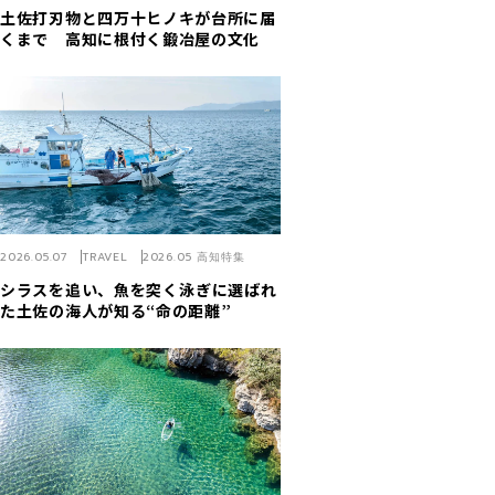
土佐打刃物と四万十ヒノキが台所に届
くまで 高知に根付く鍛冶屋の文化
2026.05.07
TRAVEL
2026.05 高知特集
シラスを追い、魚を突く――泳ぎに選ばれ
た土佐の海人が知る“命の距離”