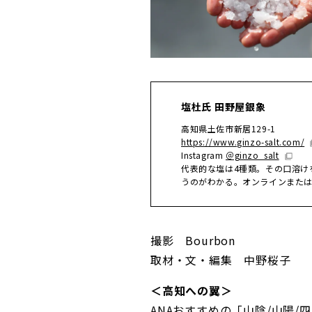
塩杜氏 田野屋銀象
高知県土佐市新居129-1
https://www.ginzo-salt.com/
Instagram
＠ginzo_salt
代表的な塩は4種類。その口溶け
うのがわかる。オンラインまた
撮影 Bourbon
取材・文・編集 中野桜子
＜高知への翼＞
ANAおすすめの「山陰/山陽/