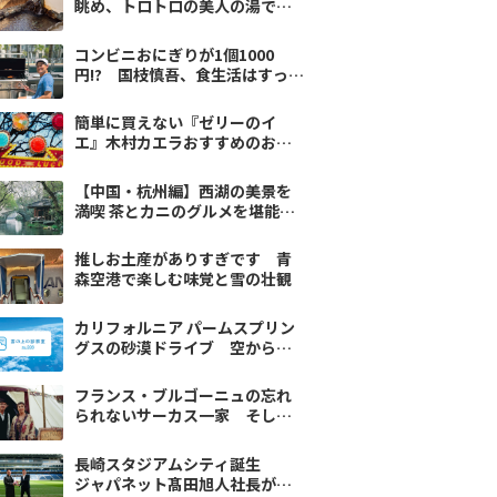
眺め、トロトロの美人の湯で潤
う〜 Deportare Trip vol.9
コンビニおにぎりが1個1000
円!? 国枝慎吾、食生活はすっか
りアメリカン
簡単に買えない『ゼリーのイ
エ』木村カエラおすすめのお取
り寄せ
【中国・杭州編】西湖の美景を
満喫 茶とカニのグルメを堪能
ANA社員のおすすめ
推しお土産がありすぎです 青
森空港で楽しむ味覚と雪の壮観
カリフォルニア パームスプリン
グスの砂漠ドライブ 空から舞
い降りてきたものは…
フランス・ブルゴーニュの忘れ
られないサーカス一家 そして
私も家族になった
長崎スタジアムシティ誕生
ジャパネット髙田旭人社長が語