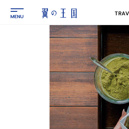
メ
イ
TRAV
ン
コ
ン
テ
ン
ツ
に
ス
キ
ッ
プ