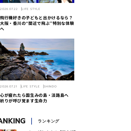
2026.07.22
LIFE STYLE
飛行機好きの子どもと出かけるなら？
大阪・香川の“間近で飛ぶ”特別な体験
へ
2026.07.21
LIFE STYLE
SHINDO
心が疲れたら国生みの島・淡路島へ
祈りが呼び覚ます生命力
ANKING
ランキング