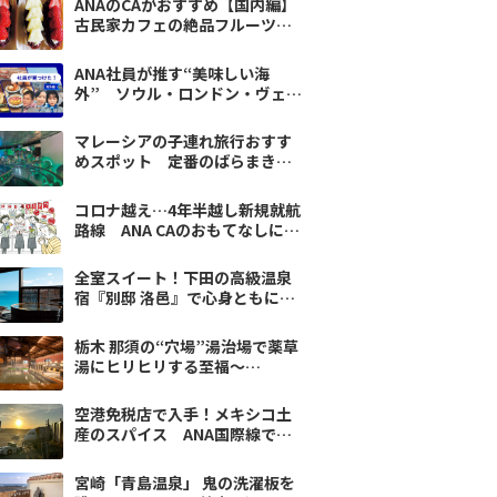
ANAのCAがおすすめ【国内編】
古民家カフェの絶品フルーツ団
子
ANA社員が推す“美味しい海
外” ソウル・ロンドン・ヴェネ
ツィアの感動グルメ
マレーシアの子連れ旅行おすす
めスポット 定番のばらまき土
産も【ANA CAがおすすめ】
コロナ越え…4年半越し新規就航
路線 ANA CAのおもてなしに涙
腺崩壊寸前
全室スイート！下田の高級温泉
宿『別邸 洛邑』で心身ともにと
とのう
栃木 那須の“穴場”湯治場で薬草
湯にヒリヒリする至福〜
Deportare Tripvol.11
空港免税店で入手！メキシコ土
産のスパイス ANA国際線で地
球の裏へ直行
宮崎「青島温泉」 鬼の洗濯板を