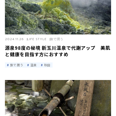
2024.11.26
LIFE STYLE
旅で潤う
源泉98度の秘境 新玉川温泉で代謝アップ 美肌
と健康を目指す方におすすめ
旅で潤う
温泉
秋田