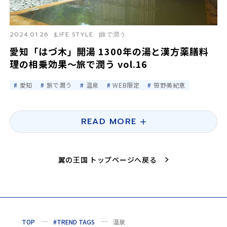
2024.01.26
LIFE STYLE
旅で潤う
愛知「はづ木」開湯 1300年の湯と漢方薬膳料
理の相乗効果〜旅で潤う vol.16
愛知
旅で潤う
温泉
WEB限定
笹野美紀恵
READ MORE
翼の王国 トップページへ戻る
TOP
#TREND TAGS
温泉