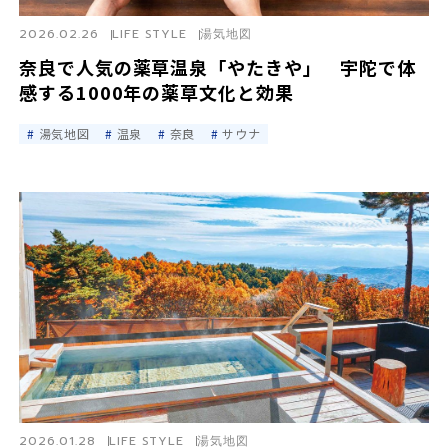
2026.02.26
LIFE STYLE
湯気地図
奈良で人気の薬草温泉「やたきや」 宇陀で体
感する1000年の薬草文化と効果
湯気地図
温泉
奈良
サウナ
2026.01.28
LIFE STYLE
湯気地図