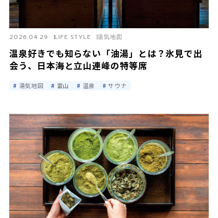
2026.04.29
LIFE STYLE
湯気地図
温泉好きでも知らない「油湯」とは？氷見で出
会う、日本海と立山連峰の特等席
湯気地図
富山
温泉
サウナ