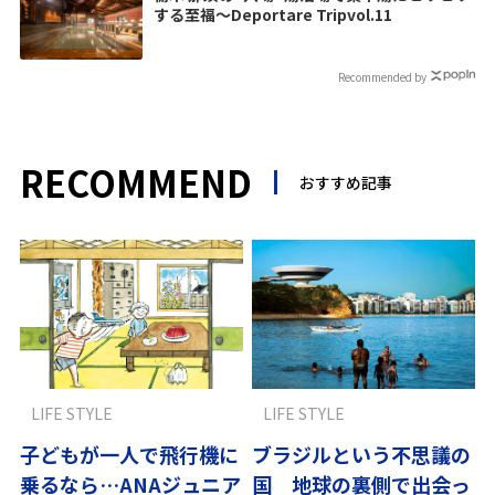
する至福〜Deportare Tripvol.11
Recommended by
RECOMMEND
おすすめ記事
LIFE STYLE
LIFE STYLE
子どもが一人で飛行機に
ブラジルという不思議の
乗るなら…ANAジュニア
国 地球の裏側で出会っ