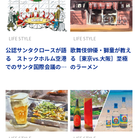
LIFE STYLE
LIFE STYLE
公認サンタクロースが語
歌舞伎俳優・獅童が教え
る ストックホルム空港
る［東京vs.大阪］至極
でのサンタ国際会議の舞
のラーメン
台裏