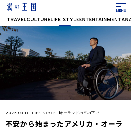
メ
イ
ン
TRAVEL
CULTURE
LIFE STYLE
ENTERTAINMENT
AN
コ
ン
テ
ン
ツ
に
ス
キ
ッ
プ
2026.03.11
LIFE STYLE
オーランドの空の下で
不安から始まったアメリカ・オーラ