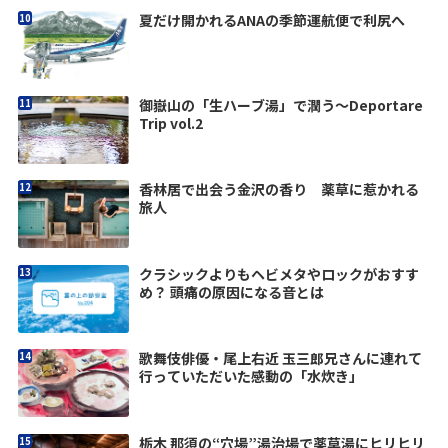
夏だけ開かれるANAの季節運航便で利尻へ
御嶽山の「生ハーブ湯」で潤う〜Deportare
Trip vol.2
香林居で出会う金沢の香り 薬草に惹かれる
旅人
クラシックよりもヘビメタやロックがおすす
め？ 頭痛の原因になる音とは
歌舞伎俳優・尾上右近 玉三郎兄さんに連れて
行っていただいた感動の「水炊き」
栃木 那須の“穴場”湯治場で薬草湯にヒリヒリ