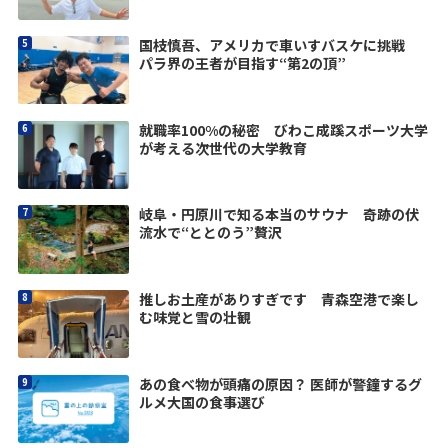
国枝慎吾、アメリカで車いすバスケに挑戦
パラ界の王者が目指す“第2の頂”
就職率100%の秘密 びわこ成蹊スポーツ大学
が考える次世代の大学教育
岐阜・円原川で知る本当のサウナ 奇跡の伏
流水で“ととのう”贅沢
推しお土産がありすぎです 青森空港で楽し
む味覚と雪の壮観
あの食べ物が頭痛の原因？ 医師が警鐘するグ
ルメ大国の食事選び