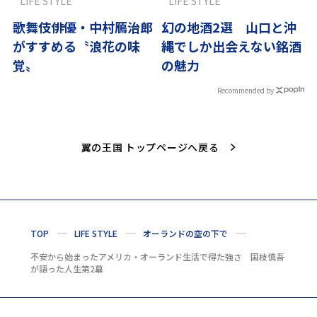
LIFE STYLE
LIFE STYLE
歌舞伎俳優・中村鴈治郎
幻の地酒2選 山口と沖
がすすめる〝浪花の味
縄でしか出会えない銘酒
覚〟
の魅力
Recommended by
翼の王国 トップページへ戻る
TOP
LIFE STYLE
オーランドの空の下で
不安から始まったアメリカ・オーランド生活で得た強さ 国枝慎吾
が語った人生第2幕