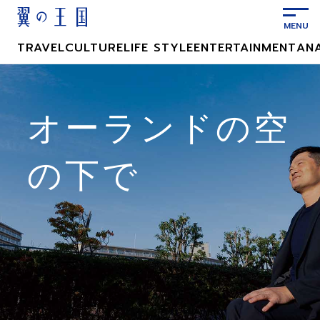
メ
イ
ン
TRAVEL
CULTURE
LIFE STYLE
ENTERTAINMENT
AN
コ
ン
テ
ン
オーランドの空
ツ
に
の下で
ス
キ
ッ
プ