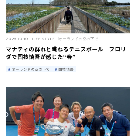
2025.10.10
LIFE STYLE
オーランドの空の下で
マナティの群れと跳ねるテニスボール フロリ
ダで国枝慎吾が感じた“春”
オーランドの空の下で
国枝慎吾