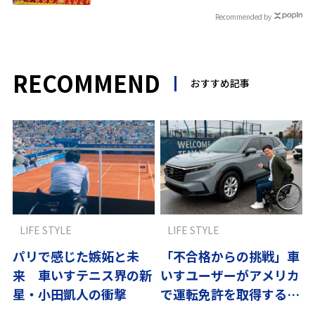
Recommended by
RECOMMEND
おすすめ記事
LIFE STYLE
LIFE STYLE
パリで感じた嫉妬と未
「不合格からの挑戦」車
来 車いすテニス界の新
いすユーザーがアメリカ
星・小田凱人の衝撃
で運転免許を取得するま
でのリアル