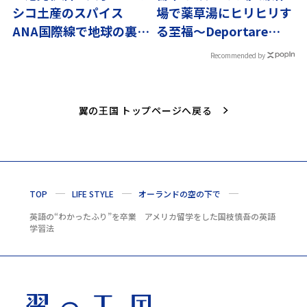
シコ土産のスパイス
場で薬草湯にヒリヒリす
ANA国際線で地球の裏へ
る至福〜Deportare
直行
Tripvol.11
Recommended by
翼の王国 トップページへ戻る
TOP
LIFE STYLE
オーランドの空の下で
英語の“わかったふり”を卒業 アメリカ留学をした国枝慎吾の英語
学習法