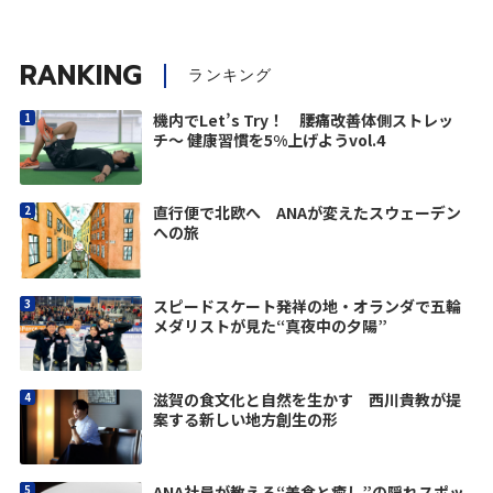
RANKING
ランキング
機内でLet’s Try！ 腰痛改善体側ストレッ
チ〜 健康習慣を5%上げようvol.4
直行便で北欧へ ANAが変えたスウェーデン
への旅
スピードスケート発祥の地・オランダで五輪
メダリストが見た“真夜中の夕陽”
滋賀の食文化と自然を生かす 西川貴教が提
案する新しい地方創生の形
ANA社員が教える“美食と癒し”の隠れスポッ