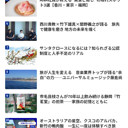
ト3選【香川・東京・福岡】
西川貴教×竹下雄真×間野義之が語る 旅先
で健康を磨き 地方の未来を描く
サンタクロースになるには？知られざる公認
制度と人手不足のリアル
旅が人生を変える 音楽業界トップが語る“余
白”の力──ユニバーサルミュージック藤倉尚
市毛良枝さんが70年以上飲み続ける静岡『竹
茗堂』の煎茶──家族の記憶とともに
オーストラリアの星空、クスコのアルパカ、
新竹の鴨肉飯 一生に一度は体験すべき旅