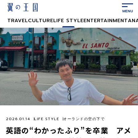
メ
イ
ン
TRAVEL
CULTURE
LIFE STYLE
ENTERTAINMENT
AN
コ
ン
テ
ン
ツ
に
ス
キ
ッ
プ
2026.01.14
LIFE STYLE
オーランドの空の下で
英語の“わかったふり”を卒業 アメ