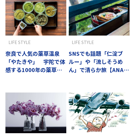
LIFE STYLE
LIFE STYLE
奈良で人気の薬草温泉
SNSでも話題「仁淀ブ
「やたきや」 宇陀で体
ルー」や「流しそうめ
感する1000年の薬草文
ん」で清らか旅【ANA社
化と効果
員のおすすめ】