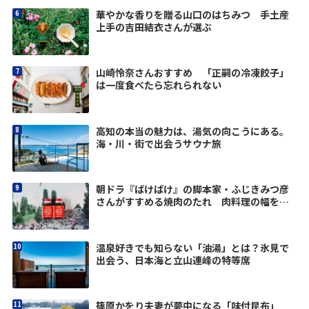
華やかな香りを贈る山口のはちみつ 手土産
上手の吉田結衣さんが選ぶ
山崎怜奈さんおすすめ 「正嗣の冷凍餃子」
は一度食べたら忘れられない
高知の本当の魅力は、湯気の向こうにある。
海・川・街で出会うサウナ旅
朝ドラ『ばけばけ』の脚本家・ふじきみつ彦
さんがすすめる焼肉のたれ 肉料理の幅を広
げる驚きの味
温泉好きでも知らない「油湯」とは？氷見で
出会う、日本海と立山連峰の特等席
篠原かをり夫妻が夢中になる「味付昆布」