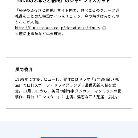
『ANAのふるさと納税』のシャインマスカット
『ANAのふるさと納税』サイト内の、食べごろのフルーツ返
礼品をまとめた特設サイトをチェック。今の時季はみかんや
りんごが人気。
https://furusato.ana.co.jp/donation/e/efruits
※控除上限額などは要確認。
風間俊介
1998年に俳優デビューし、翌年にはドラマ『3年B組金八先
生』で日刊スポーツ・ドラマグランプリ最優秀新人賞を受
賞。11月30日から、英国の劇作家ダンカン・マクミランの衝
撃作、舞台『モンスター』に主演。濃密な四人芝居に挑む。