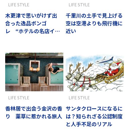
LIFE STYLE
LIFE STYLE
木更津で思いがけず出
千里川の土手で見上げる
合った逸品ボンゴ
空は空港よりも飛行機に
レ “ホテルの名店イタ
近い
リアン”の虜です
LIFE STYLE
LIFE STYLE
香林居で出会う金沢の香
サンタクロースになるに
り 薬草に惹かれる旅人
は？知られざる公認制度
と人手不足のリアル