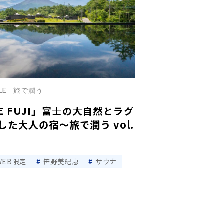
LE
旅で潤う
SE FUJI」富士の大自然とラグ
た大人の宿〜旅で潤う vol.
WEB限定
笹野美紀恵
サウナ