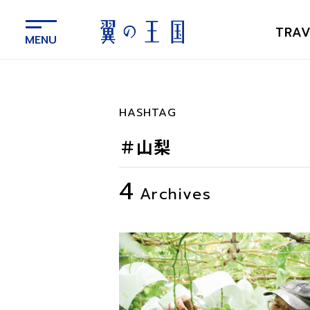
メ
イ
TRAV
ン
コ
ン
テ
ン
HASHTAG
ツ
に
＃山梨
ス
キ
4
ッ
Archives
プ