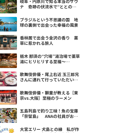
岐阜・円原川で知る本当のサウ
ナ 奇跡の伏流水で“ととの
う”贅沢
ブラジルという不思議の国 地
球の裏側で出会った幸福の風景
香林居で出会う金沢の香り 薬
草に惹かれる旅人
栃木 那須の“穴場”湯治場で薬草
湯にヒリヒリする至福〜
Deportare Tripvol.11
歌舞伎俳優・尾上右近 玉三郎兄
さんに連れて行っていただいた
感動の「水炊き」
歌舞伎俳優・獅童が教える［東
京vs.大阪］至極のラーメン
五島列島で釣り三昧！魚の宝庫
「奈留島」 ANAの社員がおす
すめ【国内編】
大宮エリー 犬島との縁 私が作