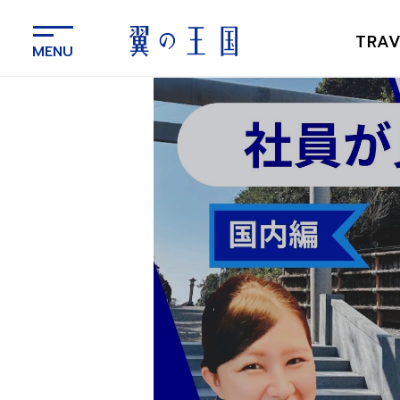
メ
イ
TRAV
ン
コ
ン
テ
ン
ツ
に
ス
キ
ッ
プ