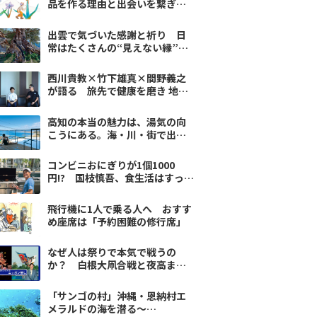
品を作る理由と出会いを繋ぎ続
けた場所
出雲で気づいた感謝と祈り 日
常はたくさんの“見えない縁”で
できている
西川貴教×竹下雄真×間野義之
が語る 旅先で健康を磨き 地方
の未来を描く
高知の本当の魅力は、湯気の向
こうにある。海・川・街で出会
うサウナ旅
コンビニおにぎりが1個1000
円!? 国枝慎吾、食生活はすっか
りアメリカン
飛行機に1人で乗る人へ おすす
め座席は「予約困難の修行席」
なぜ人は祭りで本気で戦うの
か？ 白根大凧合戦と夜高まつ
りに息づく「地域の誇り」
「サンゴの村」沖縄・恩納村エ
メラルドの海を潜る～