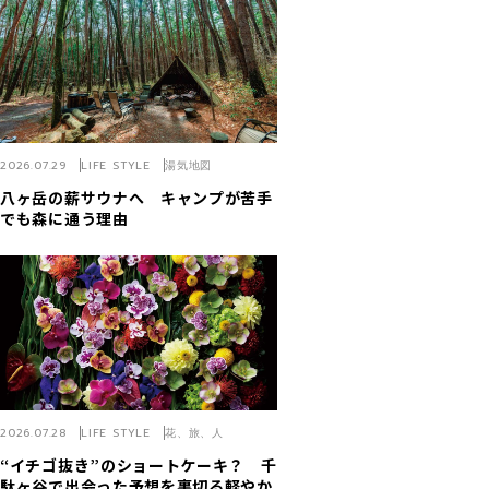
2026.07.29
LIFE STYLE
湯気地図
八ヶ岳の薪サウナへ キャンプが苦手
でも森に通う理由
2026.07.28
LIFE STYLE
花、旅、人
“イチゴ抜き”のショートケーキ？ 千
駄ヶ谷で出会った予想を裏切る軽やか