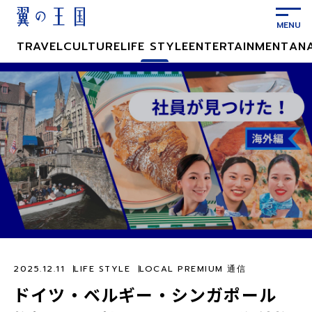
メ
イ
ン
TRAVEL
CULTURE
LIFE STYLE
ENTERTAINMENT
AN
コ
ン
テ
ン
ツ
に
ス
キ
ッ
プ
2025.12.11
LIFE STYLE
LOCAL PREMIUM 通信
ドイツ・ベルギー・シンガポール