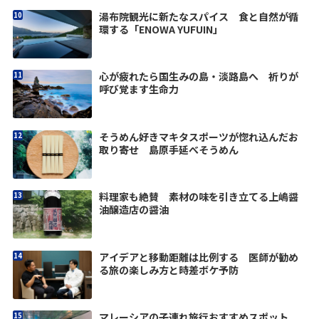
湯布院観光に新たなスパイス 食と自然が循
環する「ENOWA YUFUIN」
心が疲れたら国生みの島・淡路島へ 祈りが
呼び覚ます生命力
そうめん好きマキタスポーツが惚れ込んだお
取り寄せ 島原手延べそうめん
料理家も絶賛 素材の味を引き立てる上嶋醤
油醸造店の醤油
アイデアと移動距離は比例する 医師が勧め
る旅の楽しみ方と時差ボケ予防
マレーシアの子連れ旅行おすすめスポット