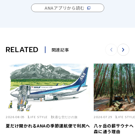
ANAアプリから読む
RELATED
関連記事
2026.08.05
LIFE STYLE
快適な空だけの旅
2026.07.29
LIFE STYL
夏だけ開かれるANAの季節運航便で利尻へ
八ヶ岳の薪サウナへ
森に通う理由