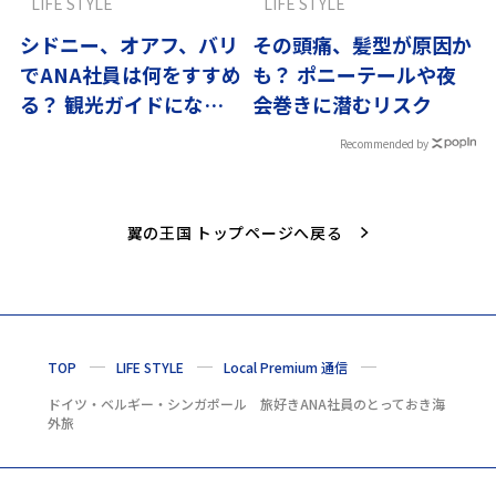
LIFE STYLE
LIFE STYLE
シドニー、オアフ、バリ
その頭痛、髪型が原因か
でANA社員は何をすすめ
も？ ポニーテールや夜
る？ 観光ガイドにな
会巻きに潜むリスク
い“ちょっと特別”な口コ
Recommended by
ミ旅
翼の王国 トップページへ戻る
TOP
LIFE STYLE
Local Premium 通信
ドイツ・ベルギー・シンガポール 旅好きANA社員のとっておき海
外旅