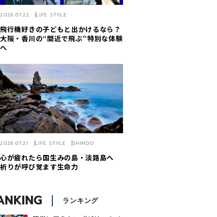
2026.07.22
LIFE STYLE
飛行機好きの子どもと出かけるなら？
大阪・香川の“間近で飛ぶ”特別な体験
へ
2026.07.21
LIFE STYLE
SHINDO
心が疲れたら国生みの島・淡路島へ
祈りが呼び覚ます生命力
ANKING
ランキング