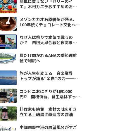
簡単に買えない『ゼリーのイ
エ』木村カエラおすすめのお取
り寄せ
メゾンカカオ石原紳伍が語る、
100年続くチョコレート文化への
挑戦
なぜ人は祭りで本気で戦うの
か？ 白根大凧合戦と夜高まつ
りに息づく「地域の誇り」
夏だけ開かれるANAの季節運航
便で利尻へ
旅が人生を変える 音楽業界
トップが語る“余白”の力──ユ
ニバーサルミュージック藤倉尚
コンビニおにぎりが1個1000
円!? 国枝慎吾、食生活はすっか
りアメリカン
料理家も絶賛 素材の味を引き
立てる上嶋醤油醸造店の醤油
中部国際空港の展望風呂がすご