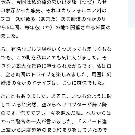
と休み、今回は私の旅の思い出を綴（つづ）らせ
の印象深かった旅先、それはカリフォルニア州の
ルフコースが数多（あまた）ある砂漠のなかのリ
から6年間、毎年彼（か）の地で開催される米国の
いました。
から、有名なゴルフ場がいくつあっても楽しくもな
れでも、この町を私はとても気に入りました。そ
できない雄大な景色に魅せられたからです。私はロ
き、空き時間はドライブを楽しみました。周囲に何
い砂漠のなかのドライブは、じつに爽快でした。
したこともありました。ある日、いつものように砂
行していると突然、空からヘリコプターが舞い降
たのです。慌ててブレーキを踏んだ私。ヘリからは
向かって警官の一人が言いました。「スピード違
と上空から速度超過の取り締まりをしていたので