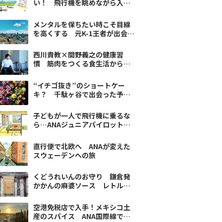
い！ 飛行機を眺めながら入れ
る温泉『風の湯』
メンタルを保ちたい時こそ目線
を高くする 元K-1王者が出会っ
たシドニーの広い空
西川貴教×間野義之の健康習
慣 筋肉をつくる食生活からプ
ロテインまで紹介
“イチゴ抜き”のショートケー
キ？ 千駄ヶ谷で出会った予想
を裏切る軽やかなおいしさ
子どもが一人で飛行機に乗るな
ら…ANAジュニアパイロットの
すすめ
直行便で北欧へ ANAが変えた
スウェーデンへの旅
くどうれいんのお守り 鎌倉発
かかんの麻婆ソース レトルト
の域を越えた感動の味
空港免税店で入手！メキシコ土
産のスパイス ANA国際線で地