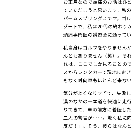
お正月なので頭痛のお話はひ
ていただこうと思います。私
パームスプリングスです。ゴ
ゾートで、私は20代の終わり
頭痛専門医の講習会に通って
私自身はゴルフをやりません
んともありません（笑）。そ
れは、ここでしか見ることの
スからレンタカーで現地に赴
もなく対向車もほとんど来な
気分がよくなりすぎて、失敗
漠のなかの一本道を快適に走
りてきて、車の前方に着陸し
二人の警官が……。驚く私に
反だ！」。そう、彼らはなん