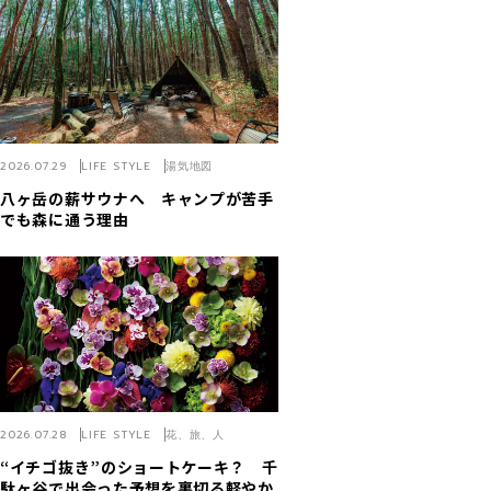
2026.07.29
LIFE STYLE
湯気地図
八ヶ岳の薪サウナへ キャンプが苦手
でも森に通う理由
2026.07.28
LIFE STYLE
花、旅、人
“イチゴ抜き”のショートケーキ？ 千
駄ヶ谷で出会った予想を裏切る軽やか