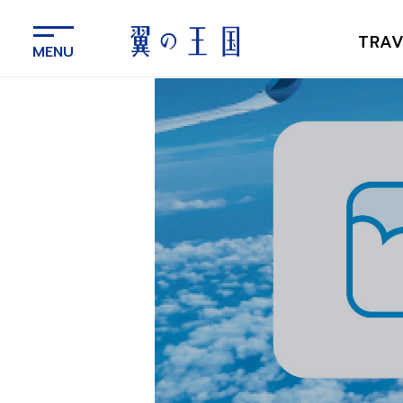
メ
イ
TRAV
ン
コ
ン
テ
ン
ツ
に
ス
キ
ッ
プ