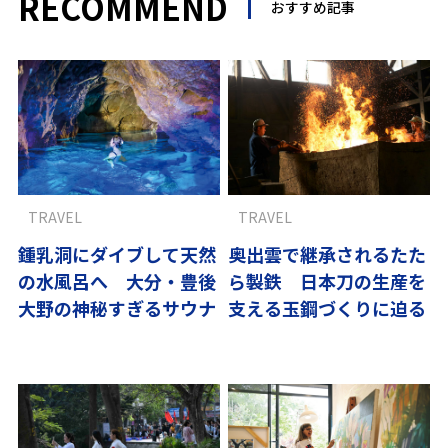
RECOMMEND
おすすめ記事
TRAVEL
TRAVEL
鍾乳洞にダイブして天然
奥出雲で継承されるたた
の水風呂へ 大分・豊後
ら製鉄 日本刀の生産を
大野の神秘すぎるサウナ
支える玉鋼づくりに迫る