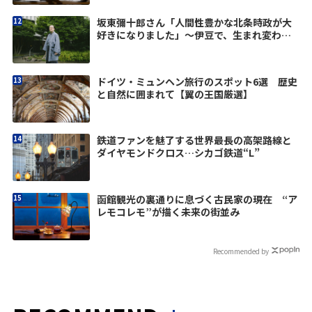
坂東彌十郎さん「人間性豊かな北条時政が大
好きになりました」〜伊豆で、生まれ変わ
る。vol.3
ドイツ・ミュンヘン旅行のスポット6選 歴史
と自然に囲まれて【翼の王国厳選】
鉄道ファンを魅了する世界最長の高架路線と
ダイヤモンドクロス…シカゴ鉄道“L”
函館観光の裏通りに息づく古民家の現在 “ア
レモコレモ”が描く未来の街並み
Recommended by