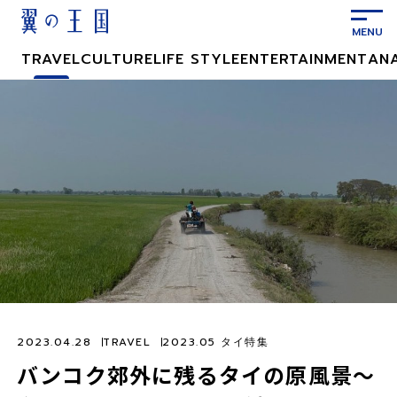
メ
イ
ン
TRAVEL
CULTURE
LIFE STYLE
ENTERTAINMENT
AN
コ
ン
テ
ン
ツ
に
ス
キ
ッ
プ
2023.04.28
TRAVEL
2023.05 タイ特集
バンコク郊外に残るタイの原風景〜