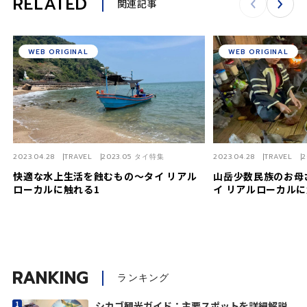
RELATED
関連記事
WEB ORIGINAL
WEB ORIGINAL
2023.04.28
TRAVEL
2023.05 タイ特集
2023.04.28
TRAVEL
2
快適な水上生活を蝕むもの〜タイ リアル
山岳少数民族のお母
ローカルに触れる1
イ リアルローカルに
RANKING
ランキング
シカゴ観光ガイド：主要スポットを詳細解説