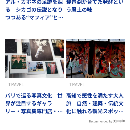
アル・カポネの足跡を辿
琵琶湖が育てた発酵とい
る シカゴの伝説となり
う風土の味
つつある“マフィア”と名
物ピザ
TRAVEL
TRAVEL
パリで巡る写真文化 世
高知で感性を満たす大人
界が注目するギャラ
旅 自然・建築・伝統文
リー・写真集専門店・老
化に触れる観光スポット
舗ブラッスリー
｜翼の王国厳選
Recommended by