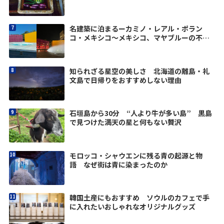
名建築に泊まるーカミノ・レアル・ポラン
コ・メキシコ〜メキシコ、マヤブルーの不思
議-1
知られざる星空の美しさ 北海道の離島・礼
文島で日帰りをおすすめしない理由
石垣島から30分 “人より牛が多い島” 黒島
で見つけた満天の星と何もない贅沢
モロッコ・シャウエンに残る青の起源と物
語 なぜ街は青に染まったのか
韓国土産にもおすすめ ソウルのカフェで手
に入れたいおしゃれなオリジナルグッズ