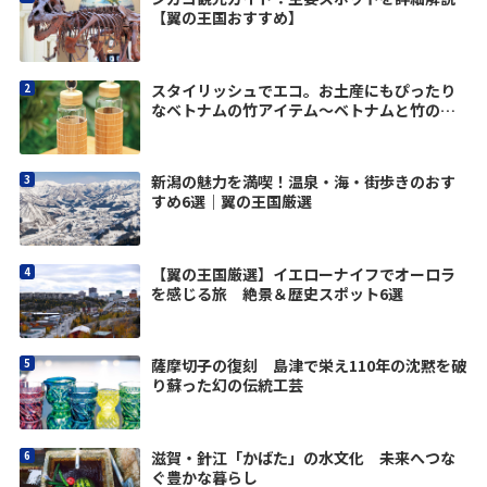
【翼の王国おすすめ】
スタイリッシュでエコ。お土産にもぴったり
なベトナムの竹アイテム〜ベトナムと竹のし
なやかな関係 vol.3
新潟の魅力を満喫！温泉・海・街歩きのおす
すめ6選｜翼の王国厳選
【翼の王国厳選】イエローナイフでオーロラ
を感じる旅 絶景＆歴史スポット6選
薩摩切子の復刻 島津で栄え110年の沈黙を破
り蘇った幻の伝統工芸
滋賀・針江「かばた」の水文化 未来へつな
ぐ豊かな暮らし