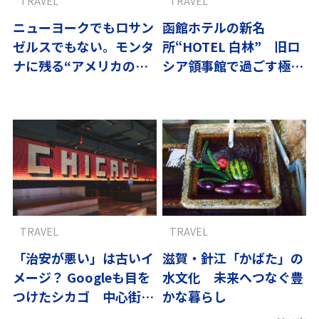
TRAVEL
TRAVEL
ニューヨークでもロサン
函館ホテルの新名
ゼルスでもない。モンタ
所“HOTEL 白林” 旧ロ
ナに残る“アメリカの原
シア領事館で過ごす極上
風景”
時間
TRAVEL
TRAVEL
「治安が悪い」は古いイ
滋賀・針江「かばた」の
メージ？ Googleも目を
水文化 未来へつなぐ豊
つけたシカゴ 中心街の
かな暮らし
復活劇