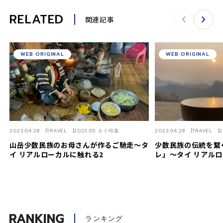
RELATED
関連記事
WEB ORIGINAL
WEB ORIGINAL
2023.04.28
TRAVEL
2023.05 タイ特集
2023.04.28
TRAVEL
2
山岳少数民族のお母さんが作るご馳走〜タ
少数民族の伝統を繋
イ リアルローカルに触れる2
レ」〜タイ リアル
RANKING
ランキング