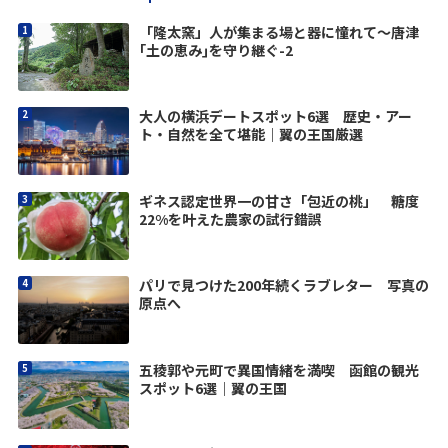
「隆太窯」人が集まる場と器に憧れて～唐津
｢土の恵み｣を守り継ぐ-2
大人の横浜デートスポット6選 歴史・アー
ト・自然を全て堪能｜翼の王国厳選
ギネス認定世界一の甘さ「包近の桃」 糖度
22%を叶えた農家の試行錯誤
パリで見つけた200年続くラブレター 写真の
原点へ
五稜郭や元町で異国情緒を満喫 函館の観光
スポット6選｜翼の王国