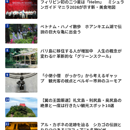
フィリピン初の二つ星は「Helm」 ミシュラ
ンガイド マニラ2026が示す新・美食地図
ベトナム・ハノイ散歩 ホアンキエム湖で伝
説の巨大な亀に出会う
バリ島に移住する人が増加中 人生の概念が
変わる!? 革新的な「グリーンスクール」
「小便小僧 がっかり」から考えるギャッ
プ 観光客の視点とベルギー市井のユーモア
【翼の王国厳選】礼文島・利尻島・奥尻島の
絶景と一度は行きたい観光スポット10選
アル・カポネの足跡を辿る シカゴの伝説と
なりつつある“マフィア”と名物ピザ