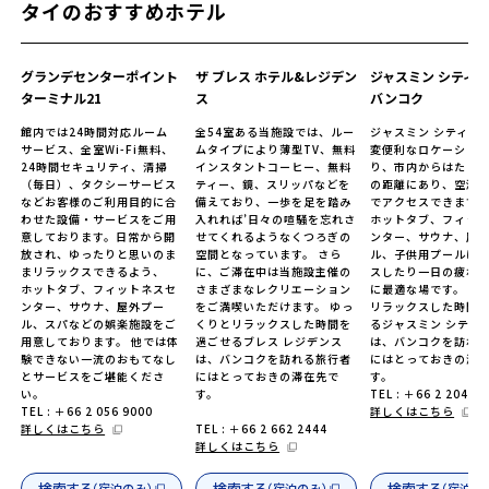
タイのおすすめホテル
グランデセンターポイント
ザ ブレス ホテル&レジデン
ジャスミン シティ 
ターミナル21
ス
バンコク
館内では24時間対応ルーム
全54室ある当施設では、ルー
ジャスミン シティ ホ
サービス、全室Wi-Fi無料、
ムタイプにより薄型TV、無料
変便利なロケーショ
24時間セキュリティ、清掃
インスタントコーヒー、無料
り、市内からはたったの
（毎日）、タクシーサービス
ティー、鏡、スリッパなどを
の距離にあり、空港ま
などお客様のご利用目的に合
備えており、一歩を足を踏み
でアクセスできます。
わせた設備・サービスをご用
入れれば’日々の喧騒を忘れさ
ホットタブ、フィッ
意しております。日常から開
せてくれるようなくつろぎの
ンター、サウナ、屋
放され、ゆったりと思いのま
空間となっています。 さら
ル、子供用プールは
まリラックスできるよう、
に、ご滞在中は当施設主催の
スしたり一日の疲れ
ホットタブ、フィットネスセ
さまざまなレクリエーション
に最適な場です。 ゆ
ンター、サウナ、屋外プー
をご満喫いただけます。 ゆっ
リラックスした時間
ル、スパなどの娯楽施設をご
くりとリラックスした時間を
るジャスミン シティ 
用意しております。 他では体
過ごせるブレス レジデンス
は、バンコクを訪れ
験できない一流のおもてなし
は、バンコクを訪れる旅行者
にはとっておきの滞
とサービスをご堪能くださ
にはとっておきの滞在先で
す。
い。
す。
TEL : ＋66 2 204 5
TEL : ＋66 2 056 9000
詳しくはこちら
詳しくはこちら
TEL : ＋66 2 662 2444
詳しくはこちら
検索する
検索する
検索する
（宿泊のみ）
（宿泊のみ）
（宿泊の