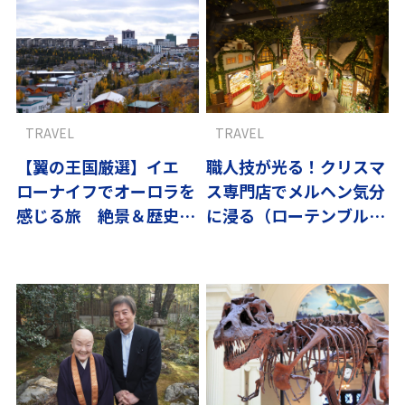
TRAVEL
TRAVEL
【翼の王国厳選】イエ
職人技が光る！クリスマ
ローナイフでオーロラを
ス専門店でメルヘン気分
感じる旅 絶景＆歴史ス
に浸る（ローテンブル
ポット6選
ク）〜ドイツの優しさに
触れる旅vol.1