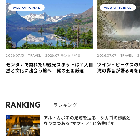
WEB ORIGINAL
WEB ORIGINAL
2026.07.15
TRAVEL
2026.07 モンタナ特集
2026.07.07
TRAVEL
モンタナで訪れたい観光スポットは？大自
ツイン・ピークス
然と文化に出会う旅へ｜翼の王国厳選
滝の轟音が語る町を
RANKING
ランキング
アル・カポネの足跡を辿る シカゴの伝説と
なりつつある“マフィア”と名物ピザ