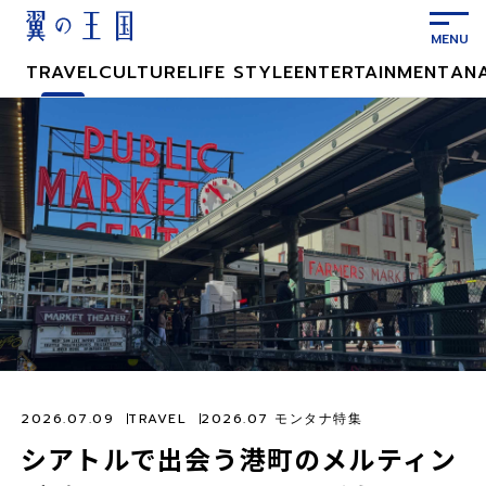
メ
イ
ン
TRAVEL
CULTURE
LIFE STYLE
ENTERTAINMENT
AN
コ
ン
テ
ン
ツ
に
ス
キ
ッ
プ
2026.07.09
TRAVEL
2026.07 モンタナ特集
シアトルで出会う港町のメルティン