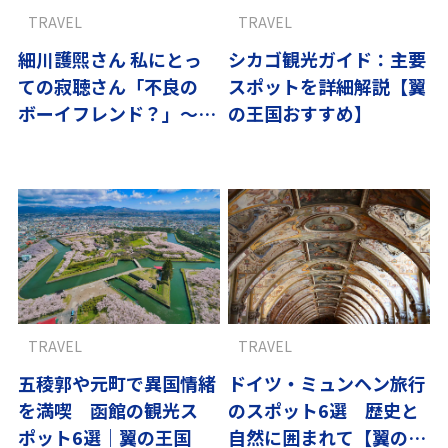
TRAVEL
TRAVEL
細川護煕さん 私にとっ
シカゴ観光ガイド：主要
ての寂聴さん「不良の
スポットを詳細解説【翼
ボーイフレンド？」〜寂
の王国おすすめ】
聴さんと歩く京都vol.4
TRAVEL
TRAVEL
五稜郭や元町で異国情緒
ドイツ・ミュンヘン旅行
を満喫 函館の観光ス
のスポット6選 歴史と
ポット6選｜翼の王国
自然に囲まれて【翼の王