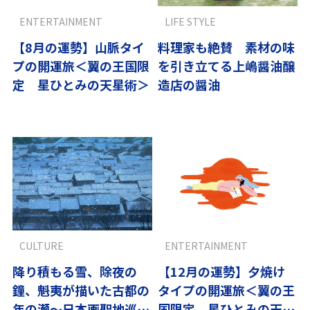
ENTERTAINMENT
LIFE STYLE
【8月の運勢】山脈タイ
料理家も絶賛 素材の味
プの開運旅＜翼の王国限
を引き立てる上嶋醤油醸
定 星ひとみの天星術＞
造店の醤油
CULTURE
ENTERTAINMENT
降り積もる雪、除夜の
【12月の運勢】夕焼け
鐘、魁夷が描いた古都の
タイプの開運旅＜翼の王
年の瀬～日本画聖地巡礼
国限定 星ひとみの天星