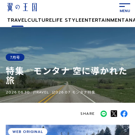
メ
イ
ン
TRAVEL
CULTURE
LIFE STYLE
ENTERTAINMENT
AN
コ
ン
テ
ン
ツ
7月号
に
特集 モンタナ 空に導かれた
ス
キ
旅
ッ
プ
2026.06.30
TRAVEL
2026.07 モンタナ特集
SHARE
WEB ORIGINAL