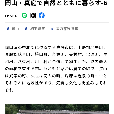
岡山・真庭で自然とともに暮らす-6
SHARE
岡山
WEB限定
国内旅行特集
岡山県の中北部に位置する真庭市は、上房郡北房町、
真庭郡落合町、勝山町、久世町、美甘村、湯原町、中
和村、八束村、川上村が合併して誕生した、県内最大
の面積を有する市。もともと落合は農業の町で、勝山
は武家の町、久世は商人の町、湯原は温泉の町……と
それぞれに地域性があり、気質も文化も街並みもそれ
ぞれ。