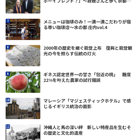
ボーイフレンド？」〜寂聴さんと歩く京都
vol.4
メニューは珈琲のみ！一滴一滴こだわりが宿
る尊い珈琲店～水の都 庄内vol.4
2000年の歴史を継ぐ能登上布 復興と能登観
光の今を照らす伝統の灯火
ギネス認定世界一の甘さ「包近の桃」 糖度
22%を叶えた農家の試行錯誤
マレーシア「マジェスティックホテル」で感
じるイギリス統治の面影
沖縄人と馬の深い絆 新しい特産品を生むそ
の歴史と文化的遺産