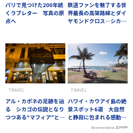
パリで見つけた200年続
鉄道ファンを魅了する世
くラブレター 写真の原
界最長の高架路線とダイ
点へ
ヤモンドクロス…シカゴ
鉄道“L”
TRAVEL
TRAVEL
アル・カポネの足跡を辿
ハワイ・カウアイ島の絶
る シカゴの伝説となり
景スポット6選 大自然
つつある“マフィア”と名
と静寂に包まれる感動の
物ピザ
旅｜翼の王国厳選
Recommended by