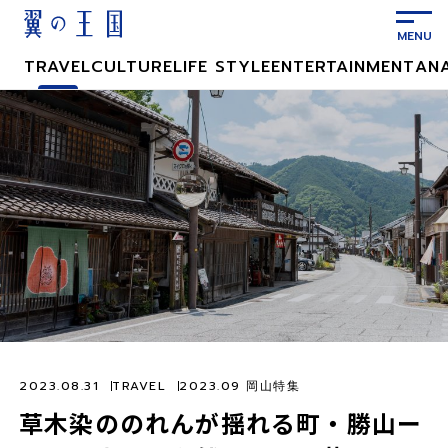
メ
イ
ン
TRAVEL
CULTURE
LIFE STYLE
ENTERTAINMENT
AN
コ
ン
テ
ン
ツ
に
ス
キ
ッ
プ
2023.08.31
TRAVEL
2023.09 岡山特集
草木染ののれんが揺れる町・勝山ー