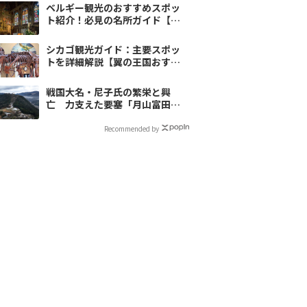
ベルギー観光のおすすめスポッ
ト紹介！必見の名所ガイド【翼
の王国厳選】
シカゴ観光ガイド：主要スポッ
トを詳細解説【翼の王国おすす
め】
戦国大名・尼子氏の繁栄と興
亡 力支えた要塞「月山富田
城」を眺む
Recommended by