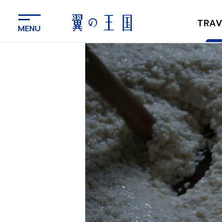
メ
イ
TRAV
ン
コ
ン
テ
ン
ツ
に
ス
キ
ッ
プ