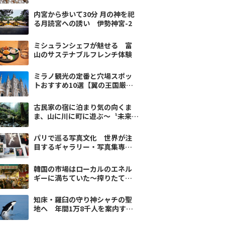
内宮から歩いて30分 月の神を祀
る月読宮への誘い 伊勢神宮-2
ミシュランシェフが魅せる 富
山のサステナブルフレンチ体験
ミラノ観光の定番と穴場スポッ
トおすすめ10選【翼の王国厳
選】
古民家の宿に泊まり気の向くま
ま、山に川に町に遊ぶ〜〝未来〟
を紡ぐ徳島5
パリで巡る写真文化 世界が注
目するギャラリー・写真集専門
店・老舗ブラッスリー
韓国の市場はローカルのエネル
ギーに満ちていた～搾りたての
ごま油を求め、ソウルへvol.1
知床・羅臼の守り神シャチの聖
地へ 年間1万8千人を案内する
観光船船長の挑戦