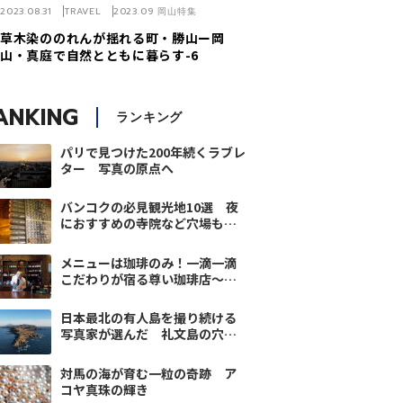
2023.08.31
TRAVEL
2023.09 岡山特集
草木染ののれんが揺れる町・勝山ー岡
山・真庭で自然とともに暮らす-6
ANKING
ランキング
パリで見つけた200年続くラブレ
ター 写真の原点へ
バンコクの必見観光地10選 夜
におすすめの寺院など穴場も紹
介
メニューは珈琲のみ！一滴一滴
こだわりが宿る尊い珈琲店～水
の都 庄内vol.4
日本最北の有人島を撮り続ける
写真家が選んだ 礼文島の穴場
観光スポット
対馬の海が育む一粒の奇跡 ア
コヤ真珠の輝き