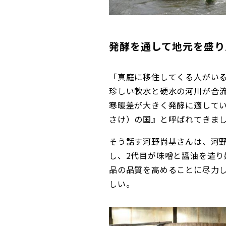
発酵を通して地元を盛り
「真庭に移住してくる人がい
珍しい軟水と硬水の河川が合
寒暖差が大きく発酵に適して
さけ）の国』と呼ばれてきま
そう話す河野尚基さんは、河
し、2代目が味噌と醤油を造り
品の品質を高めることに尽力
しい。