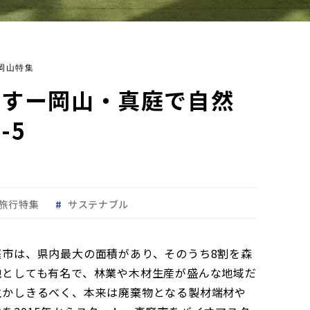
 岡山特集
らすー岡山・真庭で自然
-5
旅行特集
サステナブル
庭市は、県内最大の面積があり、そのうち8割を森
地としても有名で、林業や木材生産が盛んな地域だ
生かしきるべく、本来は廃棄物となる製材端材や