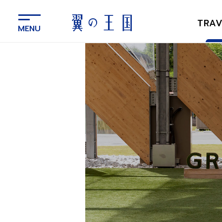
メ
イ
TRAV
ン
コ
ン
テ
ン
ツ
に
ス
キ
ッ
プ