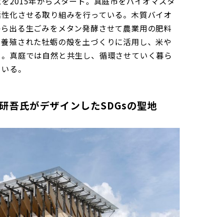
を2015年からスタート。真庭市をバイオマスタ
活性化させる取り組みを行っている。木質バイオ
から出る生ごみをメタン発酵させて農業用の肥料
で養殖された牡蛎の殻を土づくりに活用し、米や
り。真庭では自然と共生し、循環させていく暮ら
ている。
研吾氏がデザインしたSDGsの聖地