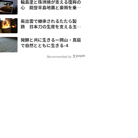
輪島塗と珠洲焼が支える復興の
心 能登半島地震と豪雨を乗り
越える営み
奥出雲で継承されるたたら製
鉄 日本刀の生産を支える玉鋼
づくりに迫る
発酵と共に生きるー岡山・真庭
で自然とともに生きる-4
Recommended by