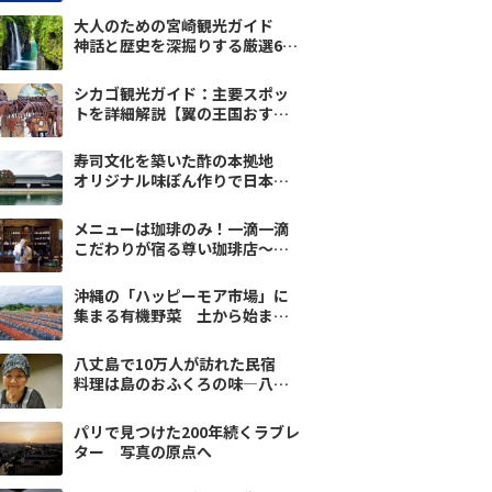
大人のための宮崎観光ガイド
神話と歴史を深掘りする厳選6ス
ポット｜翼の王国厳選
シカゴ観光ガイド：主要スポッ
トを詳細解説【翼の王国おすす
め】
寿司文化を築いた酢の本拠地
オリジナル味ぽん作りで日本の
味を体感
メニューは珈琲のみ！一滴一滴
こだわりが宿る尊い珈琲店～水
の都 庄内vol.4
沖縄の「ハッピーモア市場」に
集まる有機野菜 土から始まる
沖縄の医食同源
八丈島で10万人が訪れた民宿
料理は島のおふくろの味―八丈
島をいただきます−3
パリで見つけた200年続くラブレ
ター 写真の原点へ