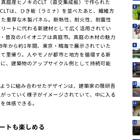
真庭産ヒノキのCLT（直交集成板）で作られた
。CLTは、ひき板（ラミナ）を並べたあと、繊維方
した重厚な木製パネル。断熱性、耐火性、耐震性
クリートに代わる新建材として広く活用されてい
発・普及のパイオニアは真庭市。真庭の木材の魅力
19年から約1年間、東京・晴海で展示されていた
えて里帰り。人やモノが都市と地方を循環する新
時に、建築物のアップサイクル例として持続可能
むように組み合わせたデザインは、建築家の隈研吾
上がっていく様子がイメージされていて、中に入る
覚を体感できる。
ートも楽しめる