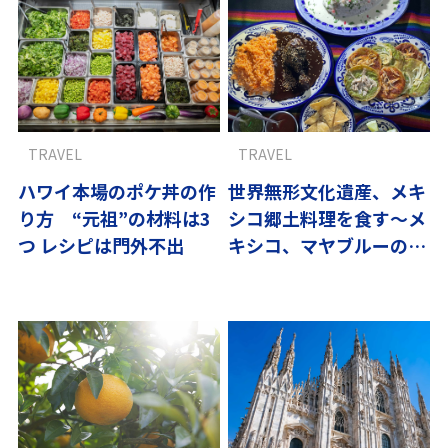
TRAVEL
TRAVEL
ハワイ本場のポケ丼の作
世界無形文化遺産、メキ
り方 “元祖”の材料は3
シコ郷土料理を食す〜メ
つ レシピは門外不出
キシコ、マヤブルーの不
思議-3