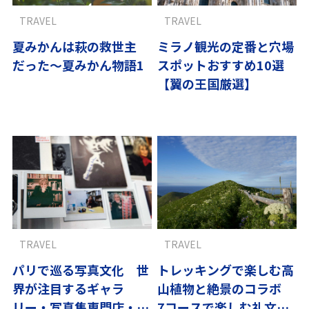
TRAVEL
TRAVEL
夏みかんは萩の救世主
ミラノ観光の定番と穴場
だった〜夏みかん物語1
スポットおすすめ10選
【翼の王国厳選】
TRAVEL
TRAVEL
パリで巡る写真文化 世
トレッキングで楽しむ高
界が注目するギャラ
山植物と絶景のコラボ
リー・写真集専門店・老
7コースで楽しむ礼文島