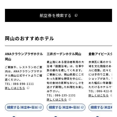
航空券を検索する
岡山のおすすめホテル
ANAクラウンプラザホテル
三井ガーデンホテル岡山
倉敷アイビースクエ
岡山
最上階にある宿泊者専用の大
赤煉瓦に蔦のからま
浴場「庭園浴場」は、仕事や
場を文化施設のある
ご朝食や、レストランのご案
旅の疲れを癒してくれます。
ルに改築。広々とし
内は、ANAクラウンプラザホ
ご朝食には、岡山県産にこだ
には手作り工房、お
テル岡山公式サイトよりご確
わった新鮮な野菜を中心に、
ショップがあり、安
認ください。
旬の食材の新鮮なおいしさを
めた幅広い年齢層に
TEL : 086-898-1111
逃さず調理した料理をお楽し
ただけるホテルです
詳しくはこちら
み下さい。
TEL : 086-422-001
TEL : 086-235-1131
詳しくはこちら
詳しくはこちら
検索する
検索する
検索する
（航空券+宿泊）
（航空券+宿泊）
（航空券+