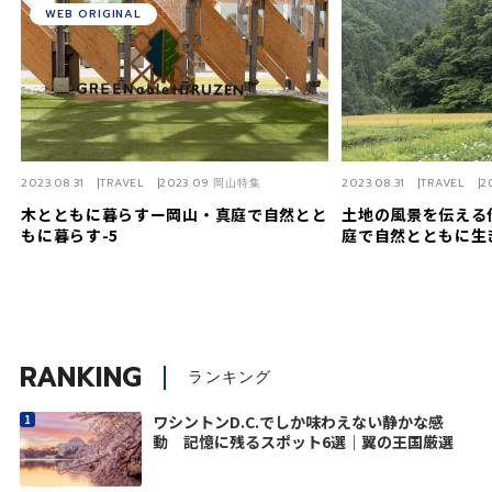
WEB ORIGINAL
2023.08.31
TRAVEL
2023.09 岡山特集
2023.08.31
TRAVEL
2
木とともに暮らすー岡山・真庭で自然とと
土地の風景を伝える
もに暮らす-5
庭で自然とともに生き
RANKING
ランキング
ワシントンD.C.でしか味わえない静かな感
動 記憶に残るスポット6選｜翼の王国厳選