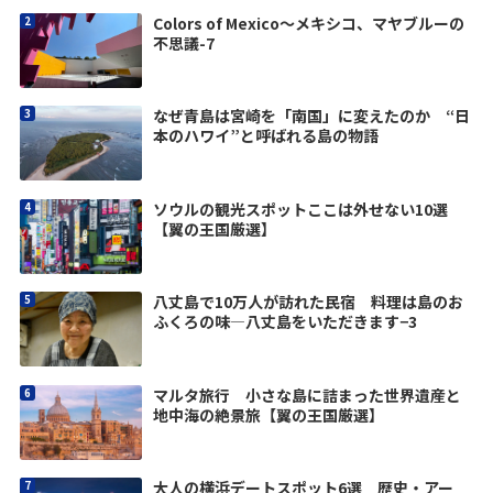
Colors of Mexico〜メキシコ、マヤブルーの
不思議-7
なぜ青島は宮崎を「南国」に変えたのか “日
本のハワイ”と呼ばれる島の物語
ソウルの観光スポットここは外せない10選
【翼の王国厳選】
八丈島で10万人が訪れた民宿 料理は島のお
ふくろの味―八丈島をいただきます−3
マルタ旅行 小さな島に詰まった世界遺産と
地中海の絶景旅【翼の王国厳選】
大人の横浜デートスポット6選 歴史・アー