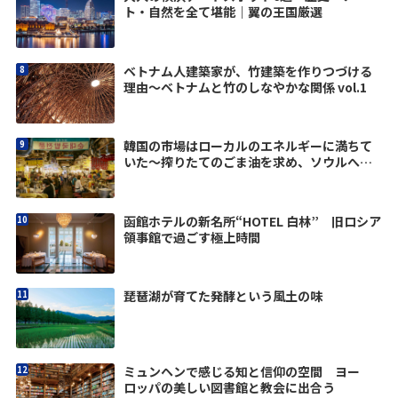
ト・自然を全て堪能｜翼の王国厳選
ベトナム人建築家が、竹建築を作りつづける
理由〜ベトナムと竹のしなやかな関係 vol.1
韓国の市場はローカルのエネルギーに満ちて
いた～搾りたてのごま油を求め、ソウルへ
vol.1
函館ホテルの新名所“HOTEL 白林” 旧ロシア
領事館で過ごす極上時間
琵琶湖が育てた発酵という風土の味
ミュンヘンで感じる知と信仰の空間 ヨー
ロッパの美しい図書館と教会に出合う