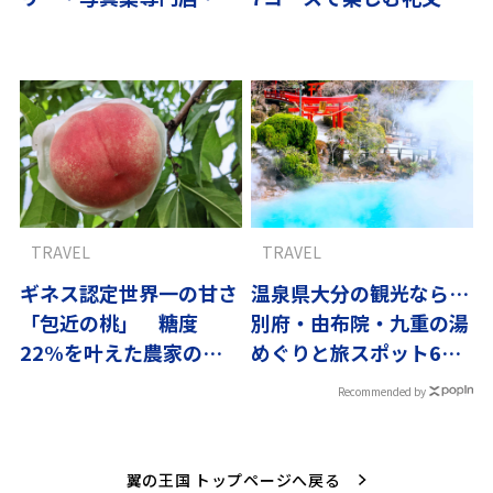
舗ブラッスリー
の大自然
TRAVEL
TRAVEL
ギネス認定世界一の甘さ
温泉県大分の観光なら…
「包近の桃」 糖度
別府・由布院・九重の湯
22%を叶えた農家の試
めぐりと旅スポット6選
行錯誤
【翼の王国厳選】
Recommended by
翼の王国 トップページへ戻る