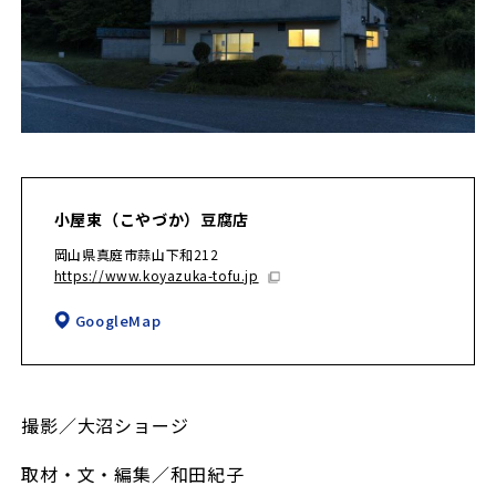
小屋束（こやづか）豆腐店
岡山県真庭市蒜山下和212
https://www.koyazuka-tofu.jp
GoogleMap
撮影／大沼ショージ
取材・文・編集／和田紀子