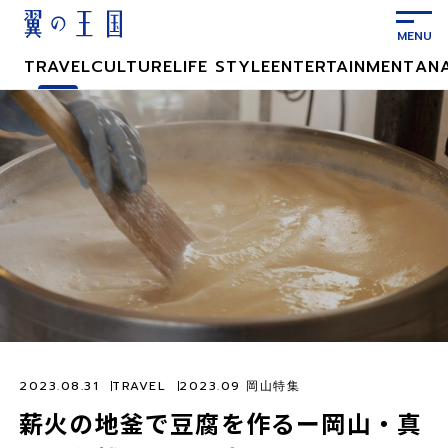
メ
イ
ン
TRAVEL
CULTURE
LIFE STYLE
ENTERTAINMENT
AN
コ
ン
テ
ン
ツ
に
ス
キ
ッ
プ
2023.08.31
TRAVEL
2023.09 岡山特集
薪火の地釜で豆腐を作るー岡山・真