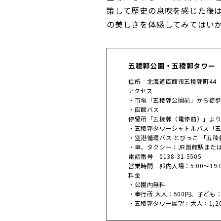
策して歴史の息吹を感じた後
の美しさを体感してみてはい
五稜郭公園・五稜郭タワー
住所 北海道函館市五稜郭町44
アクセス
・市電「五稜郭公園前」から徒歩
・函館バス
停留所「五稜郭（電停前）」より
・五稜郭タワーシャトルバス「五
・空港循環バス とびっこ 「五稜
・車、タクシー：JR函館駅また
電話番号 0138-31-5505
営業時間 郭内入場：5:00～19:0
料金
・公園内無料
・奉行所 大人：500円、子ども
・五稜郭タワー展望：大人：1,2