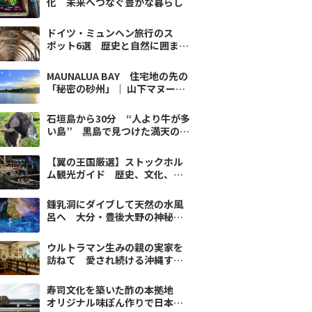
化 未来へつなぐ豊かな暮らし
ドイツ・ミュンヘン旅行のス
ポット6選 歴史と自然に囲まれ
て【翼の王国厳選】
MAUNALUA BAY 住宅地の先の
「秘密の砂州」｜ 山下マヌーの
低速ハワイ#01
石垣島から30分 “人より牛が多
い島” 黒島で見つけた満天の星
と何もない贅沢
【翼の王国厳選】ストックホル
ム観光ガイド 歴史、文化、自
然を満喫するおすすめスポット
10選
鍾乳洞にダイブして天然の水風
呂へ 大分・豊後大野の神秘す
ぎるサウナ
ウルトラマン生みの親の実家を
訪ねて 愛され続ける沖縄すき
焼きの隠し味
寿司文化を築いた酢の本拠地
オリジナル味ぽん作りで日本の