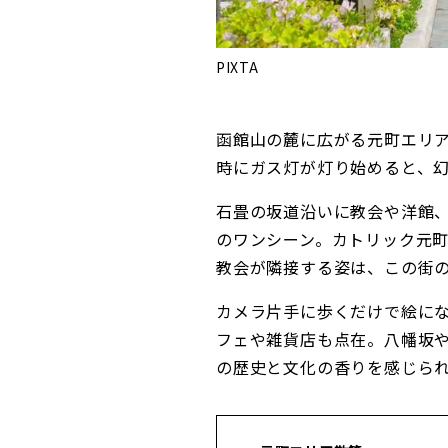
PIXTA
函館山の麓に広がる元町エリ
時にガス灯が灯り始めると、
石畳の坂道沿いに教会や洋館
のワンシーン。カトリック元
教会が隣接する姿は、この街
カメラ片手に歩くだけで絵に
フェや雑貨店も点在。八幡坂
の歴史と文化の香りを感じら