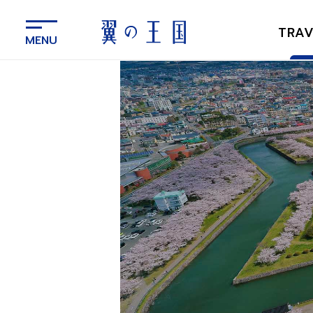
メ
イ
TRAV
ン
コ
ン
テ
ン
ツ
に
ス
キ
ッ
プ