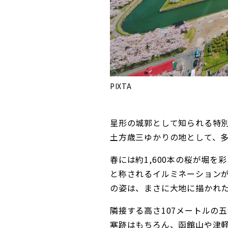
PIXTA
星形の城郭として知られる特
土方歳三ゆかりの地として、
春には約1,600本の桜が堀
と称されるイルミネーション
の姿は、まさに大地に描かれ
隣接する高さ107メートルの
塞跡はもちろん、函館山や津