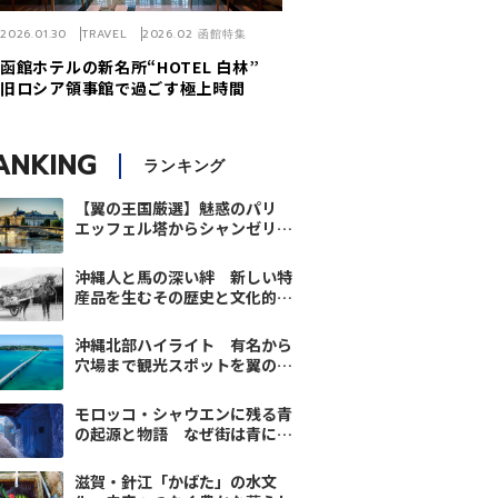
2026.01.30
TRAVEL
2026.02 函館特集
函館ホテルの新名所“HOTEL 白林”
旧ロシア領事館で過ごす極上時間
ANKING
ランキング
【翼の王国厳選】魅惑のパリ
エッフェル塔からシャンゼリゼ
を巡る究極ガイド
沖縄人と馬の深い絆 新しい特
産品を生むその歴史と文化的遺
産
沖縄北部ハイライト 有名から
穴場まで観光スポットを翼の王
国が厳選【10選】
モロッコ・シャウエンに残る青
の起源と物語 なぜ街は青に染
まったのか
滋賀・針江「かばた」の水文