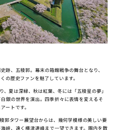
別史跡、五稜郭。幕末の箱館戦争の舞台となり、
多くの歴史ファンを魅了しています。
を彩り、夏は深緑、秋は紅葉、冬には「五稜星の夢」
が白銀の世界を演出。四季折々に表情を変えるそ
たアートです。
五稜郭タワー展望台からは、幾何学模様の美しい要
軽海峡、遠く横津連峰まで一望できます。園内を散