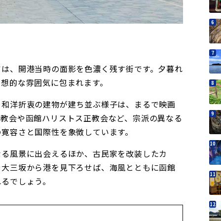
アは、開港当時の面影を色濃く残す街です。夕暮れ
幻想的な雰囲気に包まれます。
、和洋折衷の建物が建ち並ぶ様子は、まるで映画
町教会や函館ハリストス正教会など、宗派の異なる
の寛容さと国際性を象徴しています。
なる風景に出会えるほか、古民家を改装したカ
や大三坂から港を見下ろせば、海風とともに函館
れるでしょう。