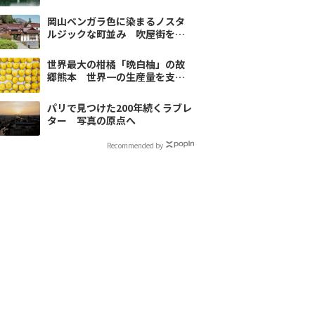
味を体感
岡山ベンガラ色に染まるノスタ
ルジックな町並み 吹屋街を歩
く
世界最大の柑橘「晩白柚」の故
郷熊本 世界一の生産量を支え
る風土と情熱
パリで見つけた200年続くラブレ
ター 写真の原点へ
Recommended by