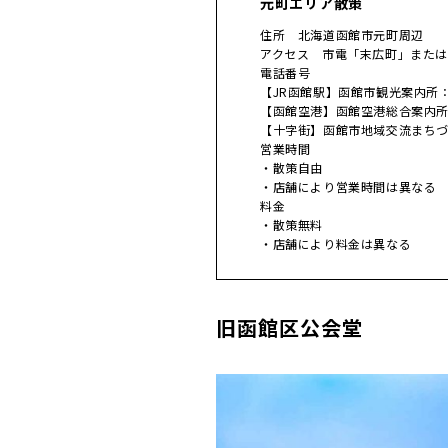
元町エリア散策
住所 北海道函館市元町周辺
アクセス 市電「末広町」また
電話番号
【JR函館駅】函館市観光案内所：013
【函館空港】函館空港総合案内所：01
【十字街】函館市地域交流まちづくり
営業時間
・散策自由
・店舗により営業時間は異なる
料金
・散策無料
・店舗により料金は異なる
旧函館区公会堂