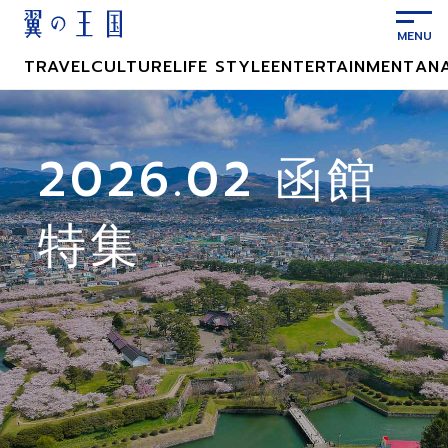
メ
イ
ン
TRAVEL
CULTURE
LIFE STYLE
ENTERTAINMENT
AN
コ
ン
テ
ン
2026.02 函館
ツ
に
特集
ス
キ
ッ
プ