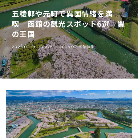
五稜郭や元町で異国情緒を満
喫 函館の観光スポット6選｜翼
の王国
2026.02.19
TRAVEL
2026.02 函館特集