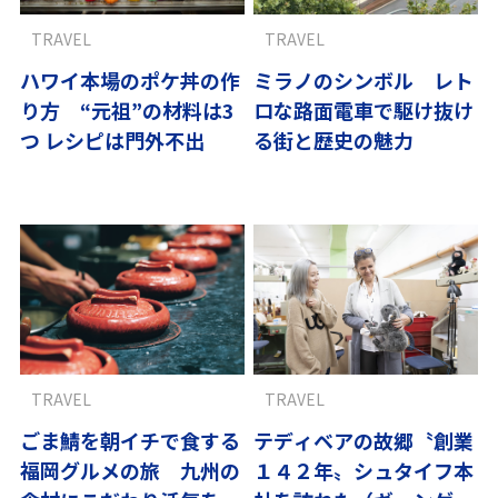
TRAVEL
TRAVEL
ハワイ本場のポケ丼の作
ミラノのシンボル レト
り方 “元祖”の材料は3
ロな路面電車で駆け抜け
つ レシピは門外不出
る街と歴史の魅力
TRAVEL
TRAVEL
ごま鯖を朝イチで食する
テディベアの故郷〝創業
福岡グルメの旅 九州の
１４２年〟シュタイフ本