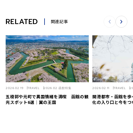
RELATED
関連記事
2026.02.19
TRAVEL
2026.02 函館特集
2026.02.11
TRAVEL
2
五稜郭や元町で異国情緒を満喫 函館の観
開港都市・函館を歩
光スポット6選｜翼の王国
化の入り口と今をつ