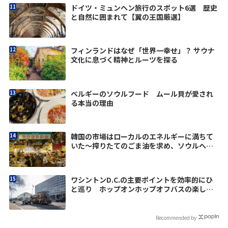
ドイツ・ミュンヘン旅行のスポット6選 歴史
と自然に囲まれて【翼の王国厳選】
フィンランドはなぜ「世界一幸せ」？ サウナ
文化に息づく精神とルーツを探る
ベルギーのソウルフード ムール貝が愛され
る本当の理由
韓国の市場はローカルのエネルギーに満ちて
いた～搾りたてのごま油を求め、ソウルへ
vol.1
ワシントンD.C.の主要ポイントを効率的にひ
と巡り ホップオンホップオフバスの楽しみ
方
Recommended by