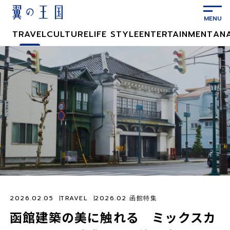
メ
イ
ン
TRAVEL
CULTURE
LIFE STYLE
ENTERTAINMENT
AN
コ
ン
テ
ン
ツ
に
ス
キ
ッ
プ
2026.02.05
TRAVEL
2026.02 函館特集
函館建築の美に触れる ミックスカ