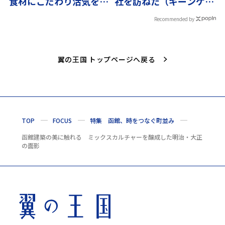
食材にこだわり活気をい
社を訪ねた（ギーンゲ
ただく
ン）〜ドイツの優しさに
Recommended by
触れる旅vol.2
翼の王国 トップページへ戻る
TOP
FOCUS
特集 函館、時をつなぐ町並み
函館建築の美に触れる ミックスカルチャーを醸成した明治・大正
の面影