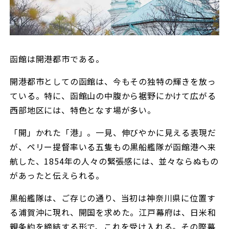
函館は開港都市である。
開港都市としての函館は、今もその独特の輝きを放っ
ている。特に、函館山の中腹から裾野にかけて広がる
西部地区には、特色となす場が多い。
「開」かれた「港」。一見、伸びやかに見える表現だ
が、ペリー提督率いる五隻もの黒船艦隊が函館港へ来
航した、1854年の人々の緊張感には、並々ならぬもの
があったと伝えられる。
黒船艦隊は、ご存じの通り、当初は神奈川県に位置す
る浦賀沖に現れ、開国を求めた。江戸幕府は、日米和
親条約を締結する形で、これを受け入れる。その際幕