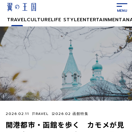
メ
イ
ン
TRAVEL
CULTURE
LIFE STYLE
ENTERTAINMENT
AN
コ
ン
テ
ン
ツ
に
ス
キ
ッ
プ
2026.02.11
TRAVEL
2026.02 函館特集
開港都市・函館を歩く カモメが見