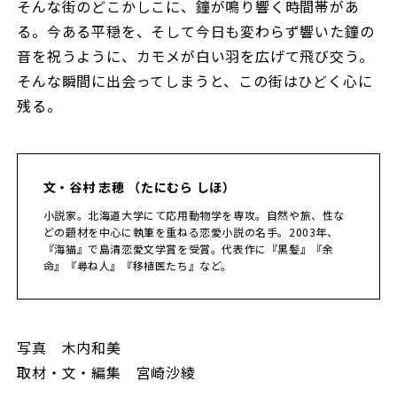
そんな街のどこかしこに、鐘が鳴り響く時間帯があ
る。今ある平穏を、そして今日も変わらず響いた鐘の
音を祝うように、カモメが白い羽を広げて飛び交う。
そんな瞬間に出会ってしまうと、この街はひどく心に
残る。
文・谷村 志穂 （たにむら しほ）
小説家。北海道大学にて応用動物学を専攻。自然や旅、性な
どの題材を中心に執筆を重ねる恋愛小説の名手。2003年、
『海猫』で島清恋愛文学賞を受賞。代表作に『黒髪』『余
命』『尋ね人』『移植医たち』など。
写真 木内和美
取材・文・編集 宮崎沙綾