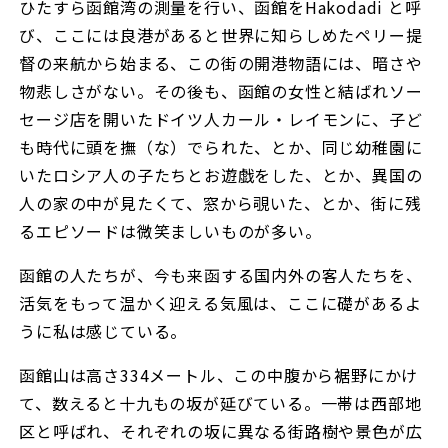
ひたすら函館湾の測量を行い、函館をHakodadi と呼
び、ここには良港があると世界に知らしめたペリー提
督の来航から始まる、この街の開港物語には、暗さや
物悲しさがない。その後も、函館の女性と結ばれソー
セージ店を開いたドイツ人カール・レイモンに、子ど
も時代に頭を撫（な）でられた、とか、同じ幼稚園に
いたロシア人の子たちとお遊戯をした、とか、異国の
人の家の中が見たくて、窓から覗いた、とか、街に残
るエピソードは微笑ましいものが多い。
函館の人たちが、今も来函する国内外の客人たちを、
活気をもって温かく迎える気風は、ここに礎があるよ
うに私は感じている。
函館山は高さ334メートル、この中腹から裾野にかけ
て、数えると十九もの坂が延びている。一帯は西部地
区と呼ばれ、それぞれの坂に異なる街路樹や景色が広