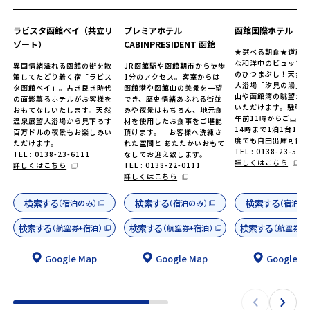
ラビスタ函館ベイ（共立リ
プレミアホテル
函館国際ホテル
ゾート）
CABINPRESIDENT 函館
★選べる朝食★道産
な和洋中のビュッフェ
異国情緒溢れる函館の街を散
JR函館駅や函館朝市から徒歩
のひつまぶし！天然
策してたどり着く宿「ラビス
1分のアクセス。客室からは
大浴場「汐見の湯」
タ函館ベイ」。古き良き時代
函館港や函館山の美景を一望
山や函館湾の眺望が
の面影薫るホテルがお客様を
でき、歴史情緒あふれる街並
いただけます。駐車
おもてなしいたします。天然
みや夜景はもちろん、地元食
午前11時からご出発
温泉展望大浴場から見下ろす
材を使用したお食事をご堪能
14時まで1泊1台100
百万ドルの夜景もお楽しみい
頂けます。 お客様へ洗練さ
度でも自由出庫可能
ただけます。
れた空間と あたたかいおもて
TEL : 0138-23-515
TEL : 0138-23-6111
なしでお迎え致します。
詳しくはこちら
詳しくはこちら
TEL : 0138-22-0111
詳しくはこちら
検索する
検索する
検索する
（宿泊のみ）
（宿泊のみ）
（宿泊の
検索する
検索する
検索する
（航空券+宿泊）
（航空券+宿泊）
（航空券+
Google Map
Google Map
Google M