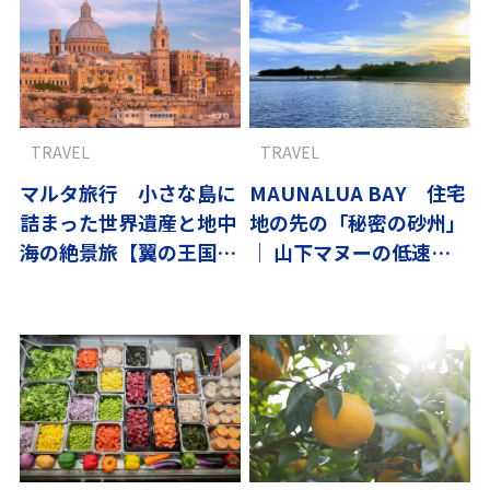
TRAVEL
TRAVEL
マルタ旅行 小さな島に
MAUNALUA BAY 住宅
詰まった世界遺産と地中
地の先の「秘密の砂州」
海の絶景旅【翼の王国厳
｜ 山下マヌーの低速ハ
選】
ワイ#01