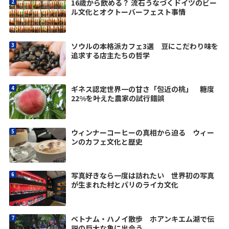
16歳から飲める？ 流石うなづくドイツのビー
ル文化とオクトーバーフェスト事情
ソウルの本格派カフェ3選 豆にこだわり味を
追求する店主たちの哲学
ギネス認定世界一の甘さ「包近の桃」 糖度
22%を叶えた農家の試行錯誤
ウィンナーコーヒーの真相から迫る ウィー
ンのカフェ文化と歴史
写真好きなら一度は訪れたい 世界初の写真
が生まれた村とパリのライカ文化
ベトナム・ハノイ散歩 ホアンキエム湖で伝
説の巨大な亀に出会う