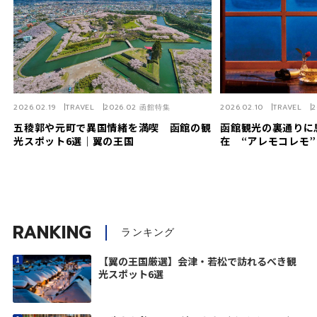
2026.02.19
TRAVEL
2026.02 函館特集
2026.02.10
TRAVEL
2
五稜郭や元町で異国情緒を満喫 函館の観
函館観光の裏通りに
光スポット6選｜翼の王国
在 “アレモコレモ
RANKING
ランキング
【翼の王国厳選】会津・若松で訪れるべき観
光スポット6選