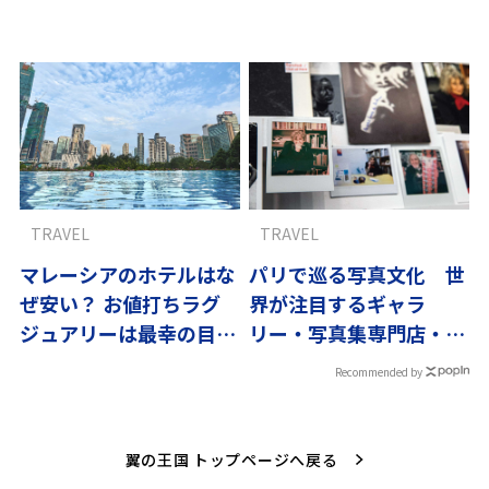
鉄道“L”
TRAVEL
TRAVEL
マレーシアのホテルはな
パリで巡る写真文化 世
ぜ安い？ お値打ちラグ
界が注目するギャラ
ジュアリーは最幸の目的
リー・写真集専門店・老
地
舗ブラッスリー
Recommended by
翼の王国 トップページへ戻る