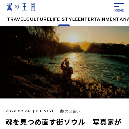
メ
イ
ン
TRAVEL
CULTURE
LIFE STYLE
ENTERTAINMENT
AN
コ
ン
テ
ン
ツ
に
ス
キ
ッ
プ
2026.02.24
LIFE STYLE
旅の出会い
魂を見つめ直す街ソウル 写真家が