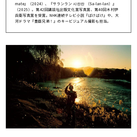
mate』（2024）、『サランラン 사란란 （Sa-lan-lan）』
（2025）。第42回講談社出版文化賞写真賞、第40回木村伊
兵衛写真賞を受賞。NHK連続テレビ小説『ばけばけ』や、大
河ドラマ『豊臣兄弟！』のキービジュアル撮影も担当。