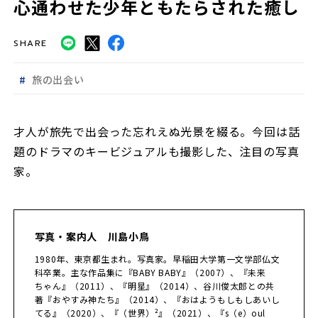
心通わせた少年ともたらされた癒し
SHARE
旅の出会い
才人が旅先で出会った忘れえぬ光景を綴る。今回は話
題のドラマのキービジュアルも撮影した、注目の写真
家。
写真・案内人 川島小鳥
1980年、東京都生まれ。写真家。早稲田大学第一文学部仏文
科卒業。主な作品集に『BABY BABY』（2007）、『未来
ちゃん』（2011）、『明星』（2014）、谷川俊太郎との共
著『おやすみ神たち』（2014）、『おはようもしもしあいし
てる』（2020）、『（世界）²』（2021）、『s（e）oul