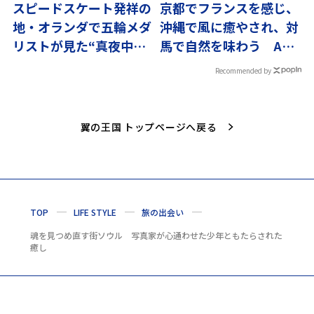
スピードスケート発祥の
京都でフランスを感じ、
地・オランダで五輪メダ
沖縄で風に癒やされ、対
リストが見た“真夜中の
馬で自然を味わう ANA
夕陽”
社員が見つけた旅の楽し
Recommended by
み
翼の王国 トップページへ戻る
TOP
LIFE STYLE
旅の出会い
魂を見つめ直す街ソウル 写真家が心通わせた少年ともたらされた
癒し