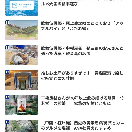
ルメ大国の食事選び
歌舞伎俳優・尾上菊之助のとっておき「アッ
プルパイ」と「よだれ鶏」
歌舞伎俳優・中村扇雀 勘三郎のお兄さんと
通った浅草・観音裏の名店
推しお土産がありすぎです 青森空港で楽し
む味覚と雪の壮観
市毛良枝さんが70年以上飲み続ける静岡『竹
茗堂』の煎茶──家族の記憶とともに
【中国・杭州編】西湖の美景を満喫 茶とカニ
のグルメを堪能 ANA社員のおすすめ