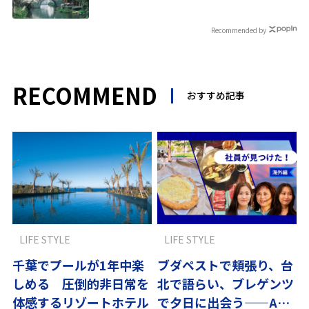
Recommended by
RECOMMEND
おすすめ記事
LIFE STYLE
LIFE STYLE
千葉でプールが1年中楽
ブダペストで頬張り、台
しめる 圧倒的非日常を
北で語らい、ブレゲンツ
体感するリゾートホテル
で夕日に出会う——ANA