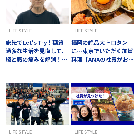
LIFE STYLE
LIFE STYLE
旅先でLet’s Try！糖質
福岡の絶品大トロタン
過多な生活を見直して、
に…東京でいただく加賀
膝と腰の痛みを解消！健
料理【ANAの社員がおす
康習慣を５％上げよう
すめ】
vol.11
LIFE STYLE
LIFE STYLE