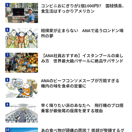
コンビニおにぎりが1個1000円!? 国枝慎吾、
食生活はすっかりアメリカン
相撲愛が止まらない ANAで追うロンドン場
所の夢
【ANA社員おすすめ】イスタンブールの楽し
み方 世界最大級バザールに絶品サバサンド
ANAのビーフコンソメスープが万能すぎる
機内の味を食卓の定番に
早く降りたい派のあなたへ 飛行機のプロ搭
乗客が最後尾の座席を愛する理由
あの食べ物が頭痛の原因？ 医師が警鐘するグ