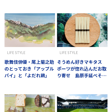
すめ】
LIFE STYLE
LIFE STYLE
歌舞伎俳優・尾上菊之助
そうめん好きマキタス
のとっておき「アップル
ポーツが惚れ込んだお取
パイ」と「よだれ鶏」
り寄せ 島原手延べそう
めん