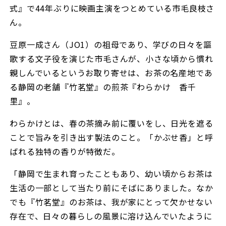
式』で44年ぶりに映画主演をつとめている市毛良枝さ
ん。
豆原一成さん（JO1）の祖母であり、学びの日々を謳
歌する文子役を演じた市毛さんが、小さな頃から慣れ
親しんでいるというお取り寄せは、お茶の名産地であ
る静岡の老舗『竹茗堂』の煎茶『わらかけ 香千
里』。
わらかけとは、春の茶摘み前に覆いをし、日光を遮る
ことで旨みを引き出す製法のこと。「かぶせ香」と呼
ばれる独特の香りが特徴だ。
「静岡で生まれ育ったこともあり、幼い頃からお茶は
生活の一部として当たり前にそばにありました。なか
でも『竹茗堂』のお茶は、我が家にとって欠かせない
存在で、日々の暮らしの風景に溶け込んでいたように