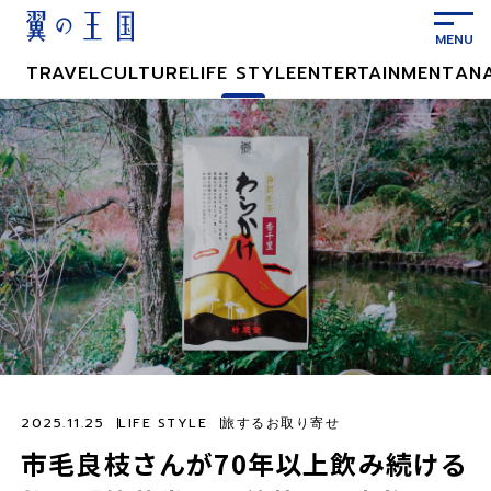
メ
イ
ン
TRAVEL
CULTURE
LIFE STYLE
ENTERTAINMENT
AN
コ
ン
テ
ン
ツ
に
ス
キ
ッ
プ
2025.11.25
LIFE STYLE
旅するお取り寄せ
市毛良枝さんが70年以上飲み続ける