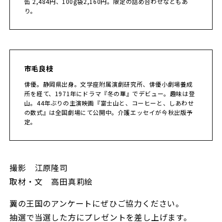
缶 2,484円、100g袋2,160円。限定の詰め合わせなどもあ
り。
市毛良枝
俳優。静岡県出身。文学座附属演劇研究所、俳優小劇場養成
所を経て、1971年にドラマ『冬の華』でデビュー。趣味は登
山。44年ぶりの主演映画『富士山と、コーヒーと、しあわせ
の数式』は全国劇場にて公開中。介護エッセイが今秋出版予
定。
撮影 江原隆司
取材・文 高田真莉絵
翼の王国のアンケートにぜひご協力ください。
抽選で当選した方にプレゼントを差し上げます。