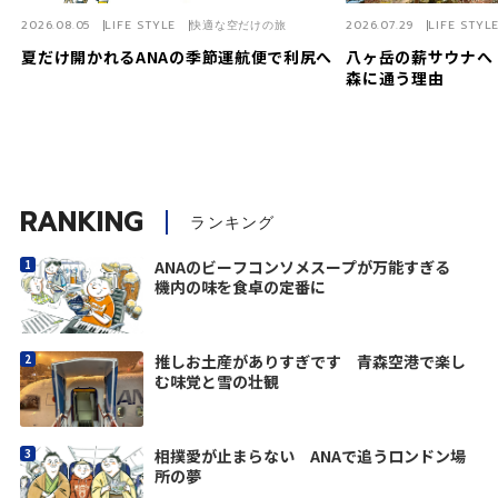
2026.08.05
LIFE STYLE
快適な空だけの旅
2026.07.29
LIFE STYL
夏だけ開かれるANAの季節運航便で利尻へ
八ヶ岳の薪サウナへ
森に通う理由
RANKING
ランキング
ANAのビーフコンソメスープが万能すぎる
機内の味を食卓の定番に
推しお土産がありすぎです 青森空港で楽し
む味覚と雪の壮観
相撲愛が止まらない ANAで追うロンドン場
所の夢