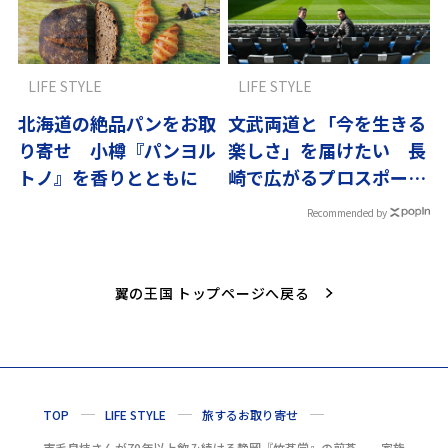
LIFE STYLE
LIFE STYLE
北海道の絶品パンをお取
文武両道と「今を生きる
り寄せ 小樽『パンヨル
楽しさ」を届けたい 長
トノ』を香りとともに
崎で広がるプロスポーツ
による教育改革
Recommended by
翼の王国 トップページへ戻る
TOP
LIFE STYLE
旅するお取り寄せ
市毛良枝さんが70年以上飲み続ける静岡『竹茗堂』の煎茶──家族