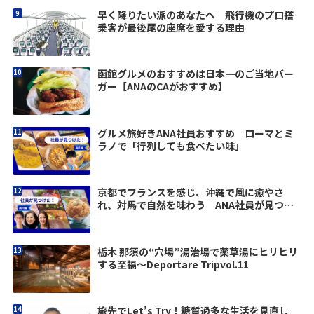
早く降りたい派のあなたへ 飛行機のプロ搭
乗客が最後尾の座席を愛する理由
函館グルメのおすすめは日本一のご当地バー
ガー【ANAのCAがおすすめ】
グルメ旅好きANA社員おすすめ ローマとミ
ラノで「行列しても食べたい味」
京都でフランスを感じ、沖縄で風に癒やさ
れ、対馬で自然を味わう ANA社員が見つけ
た旅の楽しみ
栃木 那須の“穴場”湯治場で薬草湯にヒリヒリ
する至福〜Deportare Tripvol.11
旅先でLet’s Try！糖質過多な生活を見直し