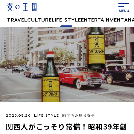
メ
イ
ン
TRAVEL
CULTURE
LIFE STYLE
ENTERTAINMENT
AN
コ
ン
テ
ン
ツ
に
ス
キ
ッ
プ
2025.08.26
LIFE STYLE
旅するお取り寄せ
関西人がこっそり常備！昭和39年創