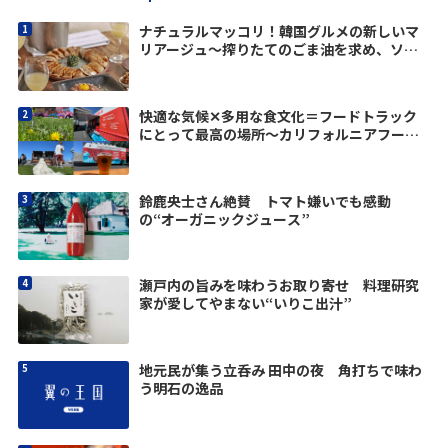
ナチュラルマッコリ！韓国グルメの新しいマ
リアージュ～搾りたてのごま油を求め、ソウ
ルへvol.3
快適な気候✕多用な食文化＝フードトラック
にとって最高の場所〜カリフォルニアフード
トラックドリーム vol.1
鈴鹿央士さん絶賛 トマト嫌いでも感動
の“オーガニックジュース”
瀬戸内の旨みを味わうお取り寄せ 料理研究
家が愛してやまない“いりこ出汁”
地元民が集う立呑み 田中の夜 角打ちで味わ
う明石の逸品