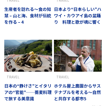
TRAVEL
TRAVEL
生産者を訪れる〜食の知
日本より“日本らしい”ハ
慧 – 山と海、食材が伝統
ワイ・カウアイ島の盆踊
を作る – 4
り 料理と歌が魂に響く
TRAVEL
TRAVEL
日本の“静けさ”とイタリ
ホテル屋上農園からサス
アの“官能”──蕎麦料理
テナブルを考える〜自然
で旅する美意識
と共存する都市5