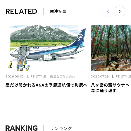
RELATED
関連記事
2026.08.05
LIFE STYLE
快適な空だけの旅
2026.07.29
LIFE STYL
夏だけ開かれるANAの季節運航便で利尻へ
八ヶ岳の薪サウナへ
森に通う理由
RANKING
ランキング