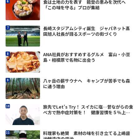
食は土地の力を表す 能登の恵みを次代へ
「この味を守る」プロが集結
長崎スタジアムシティ誕生 ジャパネット髙
田旭人社長が語るスポーツの街づくり
ANA社員がおすすめするグルメ 富山・小豆
島・相模原で名物に出会う
八ヶ岳の薪サウナへ キャンプが苦手でも森
に通う理由
旅先でLet’s Try！ スイカに塩…昔ながらの食
べ方で熱中症対策を！ 健康習慣を５％上げ
ようvol.10
料理家も絶賛 素材の味を引き立てる上嶋醤
油醸造店の醤油